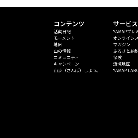
コンテンツ
サービス
活動日記
YAMAPプレ
モーメント
オンライン
地図
マガジン
山の情報
ふるさと納
コミュニティ
保険
キャンペーン
流域地図
山歩（さんぽ）しよう。
YAMAP LAB