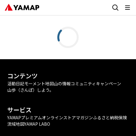
コンテンツ
活動日記
モーメント
地図
山の情報
コミュニティ
キャンペーン
山歩（さんぽ）しよう。
サービス
YAMAPプレミアム
オンラインストア
マガジン
ふるさと納税
保険
流域地図
YAMAP LABO