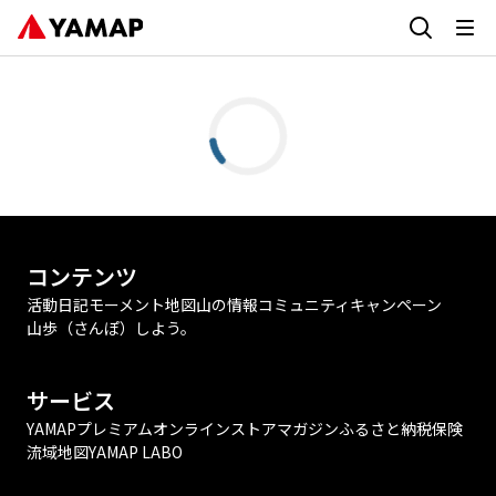
コンテンツ
活動日記
モーメント
地図
山の情報
コミュニティ
キャンペーン
山歩（さんぽ）しよう。
サービス
YAMAPプレミアム
オンラインストア
マガジン
ふるさと納税
保険
流域地図
YAMAP LABO