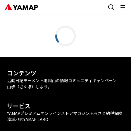
コンテンツ
活動日記
モーメント
地図
山の情報
コミュニティ
キャンペーン
山歩（さんぽ）しよう。
サービス
YAMAPプレミアム
オンラインストア
マガジン
ふるさと納税
保険
流域地図
YAMAP LABO