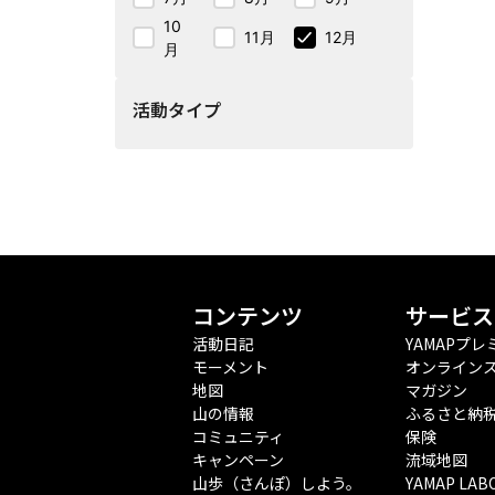
10
11月
12月
月
活動タイプ
コンテンツ
サービス
活動日記
YAMAPプレ
モーメント
オンライン
地図
マガジン
山の情報
ふるさと納
コミュニティ
保険
キャンペーン
流域地図
山歩（さんぽ）しよう。
YAMAP LAB