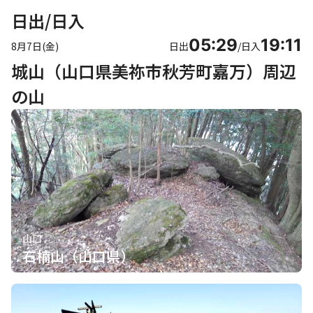
日出/日入
05:29
19:11
8月7日(金)
日出
/
日入
城山（山口県美祢市秋芳町嘉万）周辺
の山
山口
石楠山（山口県）