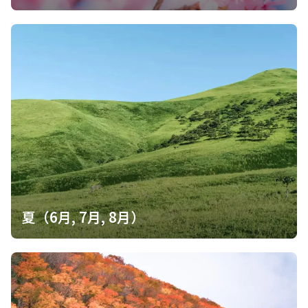
漕ぎもせずに問題なく。 石楠山の城跡の方が規模が大きかったの
で楽しめました。 これで眺望があれば良いのですが．．． 石楠山
からの下山もロードも問題は無かったのです。 ただ、雨がポチポ
チ降っていて、２回滑ってコケました。 まあ当初の予定のコース
を無事辿れたので良いお疲れ山でした。
夏（6月, 7月, 8月）