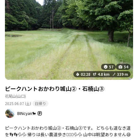
は嘉万城山へ移動しました。 清掃作業の後なので、軽くと思って
選んだ山でしたが、登り甲斐のある山でした。 充実した1日でし
た。
57
54
02:28
4.8 km
339 m
ピークハントおかわり城山②・石楠山③
花尾山
(山口)
2025.06.07 (土)
日帰り
BINcyan🐎
ピークハントおかわり城山②・石楠山③です。 どちらも道なき道
を👣👣💦💦 帰りは長い農道歩き🚶🏾‍♂️💦💦 山中は眺望ありません😅