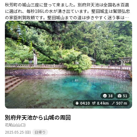
秋芳町の城山三座に登って来ました。別府弁天池は全国名水百選
に選ばれ、毎秒186Lの水が湧き出ています。堅田城主は鷲頭弘忠
の家臣刺賀政頼です。堅田城山までの道は歩きやすく迷う事はあ
りませんでした。堀切や曲輪が残っていて、脇城も確認出来まし
た。峠から尾根出合までも道は思ったより快適に歩けました。尾
根出合から城山までは倒木があり、左に巻ながら登りました。城
山の山頂は尖った頂きで、城山の遺構は見当たりませんが、ちび
まる子姫が迎えてくれました。城山から石楠山（堅田城山）まで
は支尾根の分岐が多く読図が必要です。石楠山は大内持世の家臣
鷲頭弘忠の築城したものと言われています。大きな山城で曲輪や
堀切がありました。二つの山城とも大内教弘により落城して鷲頭
氏は滅亡しています。茶臼山は堅田城の出城として築かれたと言
われていますが、鹿避けネットがあり簡単には登れませんでし
た。本日一番の難攻不落の山城でした。（笑） http://kumageno
jyuunin.sakura.ne.jp/shuuhoutilyounoyamajiro3.html 参考に資
38
51
料 城郭放浪記 https://www.hb.pei.jp/shiro/
04:10
8.4 km
507 m
別府弁天池から山城の周回
花尾山
(山口)
2025.05.25 (日)
日帰り