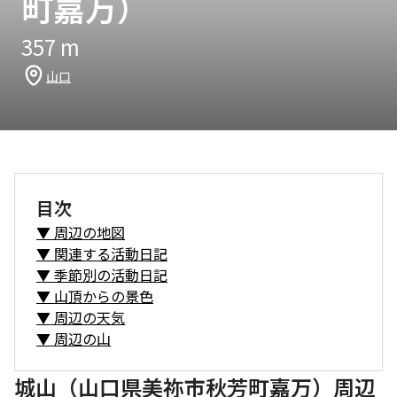
町嘉万）
357
m
山口
目次
▼
周辺の地図
▼
関連する活動日記
▼
季節別の活動日記
▼
山頂からの景色
▼
周辺の天気
▼
周辺の山
城山（山口県美祢市秋芳町嘉万）周辺