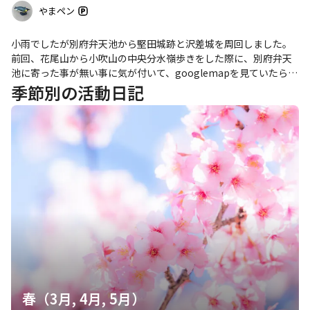
やまペン
小雨でしたが別府弁天池から堅田城跡と沢差城を周回しました。
前回、花尾山から小吹山の中央分水嶺歩きをした際に、別府弁天
池に寄った事が無い事に気が付いて、googlemapを見ていたら山
城跡もあったので歩いてみました。 コースは、３名の方の活動日
季節別の活動日記
記を参考にさせて頂きました。ありがとうございます。 「仙人掌
🌵」さん https://yamap.com/activities/16303886 「Ryu 🐉」
さん https://yamap.com/activities/24417147 「JBT5」さん
https://yamap.com/activities/34049513 あと、縄張り図は「城
郭放浪記」さんから借用致しました。 https://www.hb.pei.jp/
弁天池駐車場に車を停めて、まずは別府弁天池の観光。(^_^;) あ
と「仙人掌🌵」さんも断念したと書かれていたのに、ダメもとで
茶臼山にトライして、あえなく撃沈。残念。 堅田城山へのルート
は、鞍部までは作業道（跡）を辿る道で楽ちん。 鞍部からも少し
枝があったり羊歯があったけど、そこまで困らなかった。 堅田城
跡はあまり山城感がなかった。 城山へのルートも、山頂近くで枝
が少しあってトラバースしたけど、そんなに問題は無かった。 名
前が「城山」だったので密かに期待しましたが、山城感は全くな
かったです。 城山から石楠山は、石楠山麓の鞍部までは全く問題
春（3月, 4月, 5月）
なく簡単に行けました。 石楠山への直登はちょっと急でしたが藪