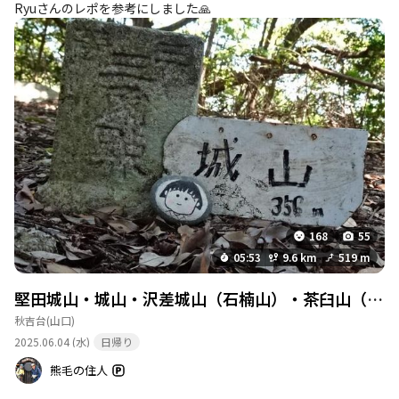
Ryuさんのレポを参考にしました🙏
168
55
05:53
9.6 km
519 m
堅田城山・城山・沢差城山（石楠山）・茶臼山（秋芳町の城山巡り）
秋吉台
(山口)
2025.06.04 (水)
日帰り
熊毛の住人