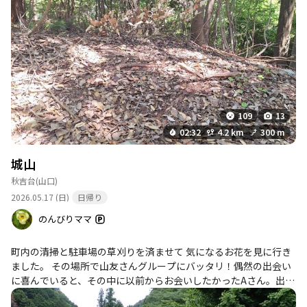
109
13
02:32
4.2 km
300 m
城山
秋吉台
(山口)
2026.05.17 (日)
日帰り
のんびりママ
町内の清掃と駐車場の草刈りを済ませて 気になるお花を見に行き
ました。 その場所で山友さんグループにバッタリ！偶然の出会い
に喜んでいると、その中に以前からお会いしたかったAさん。出会
うことが出来て超感激！しました。 気になるお花にも会えて、次