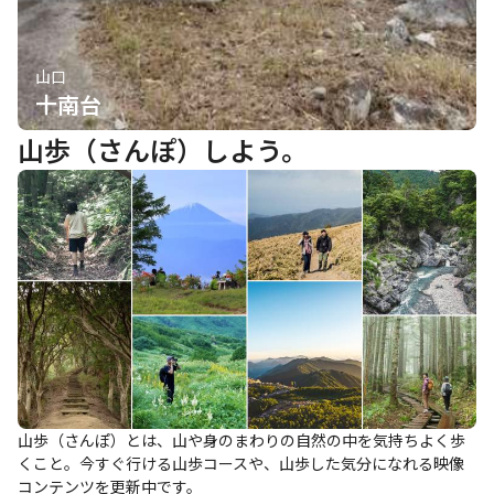
山口
十南台
山歩（さんぽ）しよう。
山歩（さんぽ）とは、山や身のまわりの自然の中を気持ちよく歩
くこと。今すぐ行ける山歩コースや、山歩した気分になれる映像
コンテンツを更新中です。