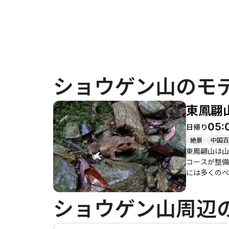
ショウゲン山のモ
東鳳翩
05:
日帰り
絶景
中国百
東鳳翩山は山
コースが整備さ
には多くのベ
く、晴れた日
族での登山では子供たちの笑顔が印象
ショウゲン山周辺
観を提供しま
ため、シーズンごとに異なる顔を
山口店のカフェで