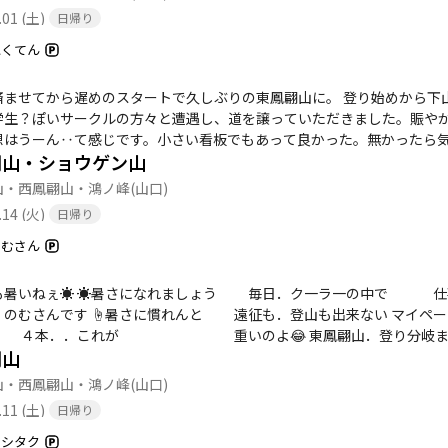
.01 (土)
日帰り
にくてん
済ませてから遅めのスタートで久しぶりの東鳳翩山に。 登り始めから下山
学生？ぽいサークルの方々と遭遇し、道を譲っていただきました。賑や
想はうーん‥て感じです。小さい看板でもあって良かった。無かったら気
翩山・ショウゲン山
リギリ写真で捉えるのが精一杯。 帰りは萩往還を通ってみました。
山・西鳳翩山・鴻ノ峰
(山口)
.14 (火)
日帰り
のむさん
 毎日．ク一ラ一の中で 仕事してる のむさんです 暑さに弱い
．登山も出来ない マイペースで ゆっくりと 無理せずね ☝️スポーツド
．これが 重いのよ😂 東鳳翩山．登り分岐まで ヘロヘロ💦 下山途中．分岐から 本調
翩山
子に戻ったｹﾄﾞ 無理はせず マイペースで 頑張りました💪
山・西鳳翩山・鴻ノ峰
(山口)
.11 (土)
日帰り
マシタク