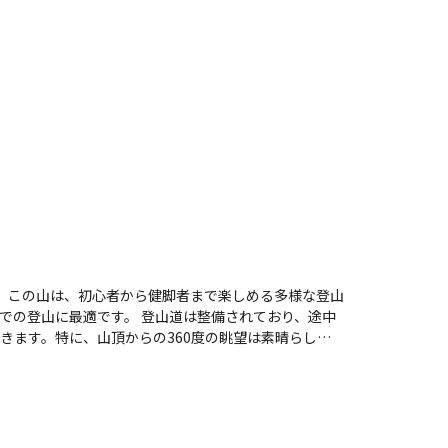
す。この山は、初心者から健脚者まで楽しめる多様な登山
登山道は整備されており、途中
きます。特に、山頂からの360度の眺望は素晴らし
での開放感や達成感を楽しむ声が多く聞かれ、特に家
は雪が積もることもあり、雪道を楽しむことができる
点としては、登山道の一部に