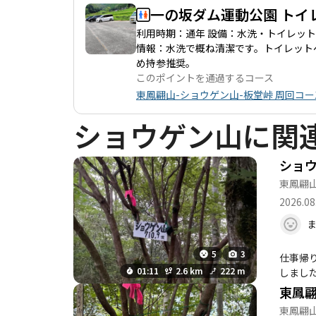
は急な階段や
一の坂ダム運動公園 トイ
ます。特に、板堂峠付近では注意が必
利用時期：通年 設備：水洗・トイレット
です。ぜひ、
情報：水洗で概ね清潔です。トイレット
め持参推奨。
このポイントを通過するコース
東鳳翩山-ショウゲン山-板堂峠 周回コー
ショウゲン山に関
ショ
東鳳翩
2026.08
5
3
仕事帰
01:11
2.6 km
222 m
しまし
東鳳
東鳳翩