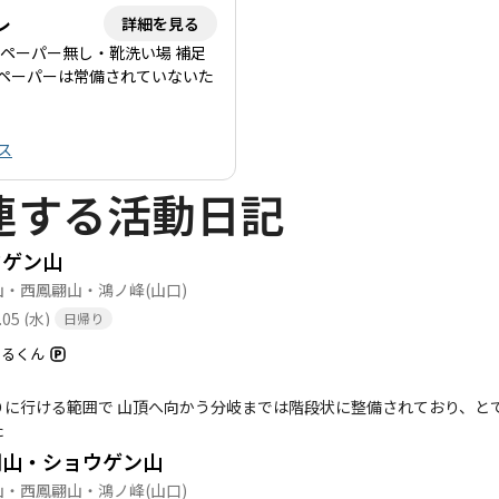
滑りやすい石畳があるため、足元には十分注意が必要です。また、熊の
レ
詳細を見る
要です。 このように、東鳳翩山は自然の美しさと歴史を感じることができる素晴らしい登山スポット
ペーパー無し・靴洗い場 補足
仲間や家族と一緒に訪れて、その魅力を体感してみてください。
ペーパーは常備されていないた
ス
連する活動日記
ウゲン山
山・西鳳翩山・鴻ノ峰
(山口)
.05 (水)
日帰り
まるくん
りに行ける範囲で 山頂へ向かう分岐までは階段状に整備されており、と
た
翩山・ショウゲン山
山・西鳳翩山・鴻ノ峰
(山口)