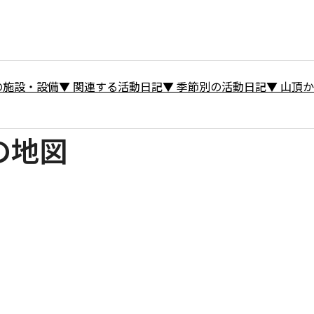
の施設・設備
▼
関連する活動日記
▼
季節別の活動日記
▼
山頂か
の地図