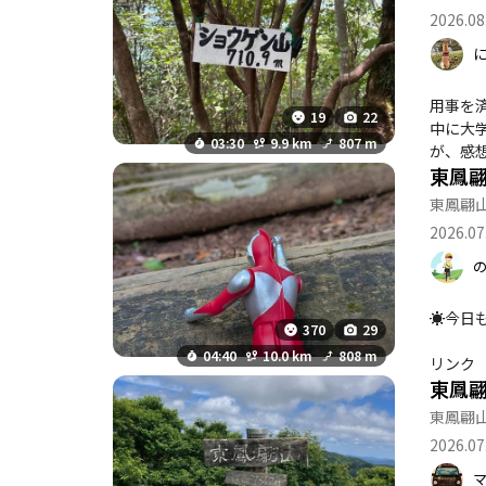
2026.08
用事を
19
22
中に大
03:30
9.9 km
807 m
が、感
東鳳
ではギ
東鳳翩
2026.07
☀今日も暑いねぇ☀ ☀暑さになれましょう
370
29
のむさんです ☝️暑さに慣れんと 遠征も
04:40
10.0 km
808 m
リンク ４本．
東鳳
東鳳翩
2026.07