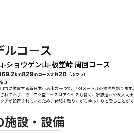
デルコース
山-ショウゲン山-板堂峠 周回コース
06
9.2
829
20
コース定数
（
ふつう
）
km
m
名山
口市に位置する新日本百名山の一つで、734メートルの標高を誇りま
れており、特に二ツ堂コースはアクセスも良く、家族連れや友人同士での登山に最適です。 
ンチが設置されているため、休憩を取りながらゆっくりと登ることがで
には山口市街や周囲の山々を一望できます。登山者たちの中には、山頂
的です。 季節ごとの魅力も豊かで、春にはツツジやハイノキの花が咲き誇り、秋には紅葉が美しい景
の施設・設備
す。ただし、夏場は虫が多くなるため、虫除け対策を忘れずに。冬季に
見せるのが魅力です。 また、下山後には近くの温泉やカフェでのひとときも楽しめます。特に、モンベル
は美味しいパンやコーヒーを味わうことができ、登山の疲れを癒すのにぴったりです。 注意