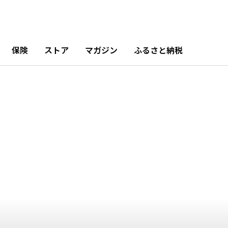
10月
11月
12月
%
4.55%
7.2%
9.1%
保険
ストア
マガジン
ふるさと納税