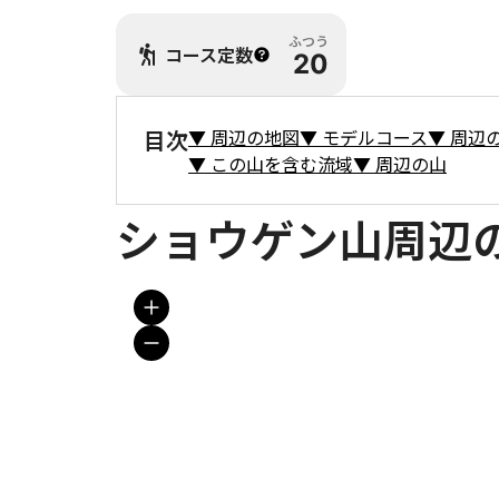
ふつう
コース定数
20
目次
▼
周辺の地図
▼
モデルコース
▼
周辺
▼
この山を含む流域
▼
周辺の山
ショウゲン山周辺