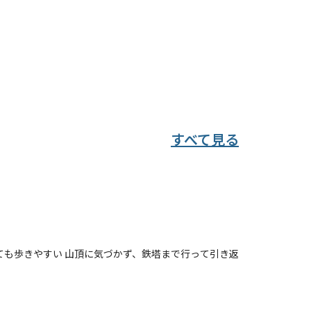
出没情報もあるため、熊鈴を持参することをお勧めし
すべて見る
ても歩きやすい 山頂に気づかず、鉄塔まで行って引き返