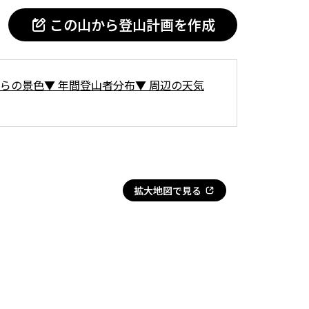
この山から登山計画を作成
らの景色
▼
年間登山者分布
▼
周辺の天気
拡大地図で見る