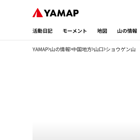
1月
2月
3月
4月
5月
6月
7月
8月
9月
12.13%
7.2%
6.07%
15.16%
13.64%
9.47%
4.17%
6.44%
4.93
活動日記
モーメント
地図
山の情報
YAMAP
山の情報
中国地方
山口
ショウゲン山