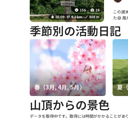
156
16
この週
05:09
9.2 km
808 m
た😅 
季節別の活動日記
春（3月, 4月, 5月）
夏（
山頂からの景色
データを取得中です。取得には時間がかかることがあ