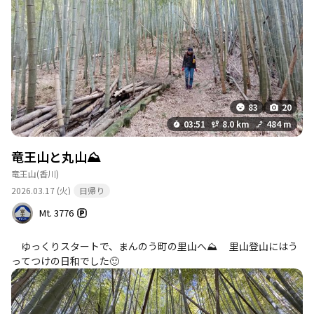
ん。
83
20
03:51
8.0 km
484 m
竜王山と丸山⛰️
竜王山
(香川)
2026.03.17 (火)
日帰り
Mt. 3776
ゆっくりスタートで、まんのう町の里山へ⛰️ 里山登山にはう
ってつけの日和でした🙂