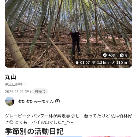
468
8
01:07
1.8 km
110 m
丸山
竜王山
(香川)
2026.03.01 (日)
日帰り
よちよち みーちゃん
グレーピーク バンブー林が素敵😀 少し 薮ってたけど 私は竹林好
き😊 とても イイお山でした^_^〜
季節別の活動日記