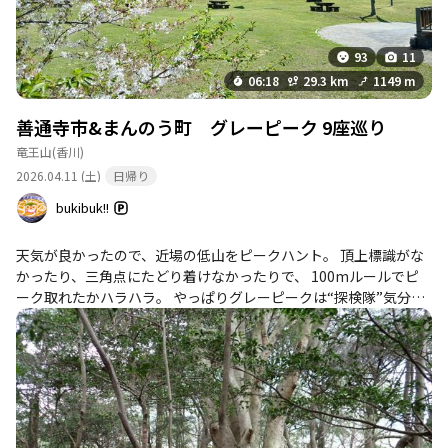
93
11
06:18
29.3 km
1149 m
善通寺市&まんのう町 グレーピーク 9座巡り
竜王山
(香川)
2026.04.11 (土)
日帰り
bukibuk!!
天気が良かったので、近場の低山をピークハント。 頂上標識がな
かったり、三角点にたどり着けなかったりで、 100mルールでピ
ーク取れたかハラハラ。 やっぱりグレーピークは“探検隊”気分。
獣道をさまよいながら登るの、だんだん楽しなくなってきた
（笑）