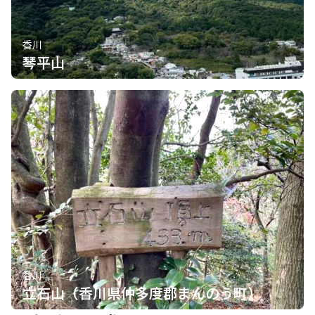
香川
琴平山
香川
立石山（香川県仲多度郡まんのう町）