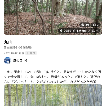
39
2
00:30
1.0 km
91 m
丸山
四国遍路その19
(香川)
2026.04.05 (日)
日帰り
鷹の目
他に予定してた山の登山口に行くと、見覚えが･･･しかたなく近
くで他を探して、丸山城址へ。 看板があったので進むと、近所の
方に「どこへ？」と、とがめられましたが、カブだったため道路
脇の私有地に停めさせていただき無事登れました。 しかし地元
の方も誰も登らないというだけあり、荒れ放題の竹林を歩き、な
んとか稜線に出るもずっと何もなく、頂上到着。ピンクテープ持
っててよかった。 ま、ピークハント以外で行く山ではありませ