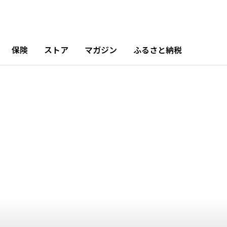
10月
11月
12月
%
4.51%
7.85%
13.44%
保険
ストア
マガジン
ふるさと納税