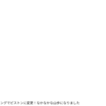
てたり ◯羽黒山から神峰山から御
高鈴山は人気スポットなんすか？ 10人以上とすれ違っ
たり 草木が生い茂って足元が見えなかったり アップダ
だら歩いた？ ◯真弓山から風神山 1時
十王パノラマ公
みてたけど 2時間半くらいかかった22kmくらい チャ
ニングでピストンに変更！なかなかな山歩になりました