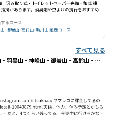
備：汲み取り式・トイレットペーパー完備・和式 補
の指摘があります。消臭剤や虫よけの携行をおすすめ
過するコース
山-御岩山-高鈴山-助川山 縦走コース
すべて見る
ぼっち日立アルプスチャリで来た【十王パノラマ公園・石尊山・羽黒山・神峰山・御岩山・高鈴山・真弓山・風神山】
.html 天候、体力、休み予定とかもろ
た… あと、4つくらい残ってる。今期中に行けるかなぁ
ゃぐちゃ