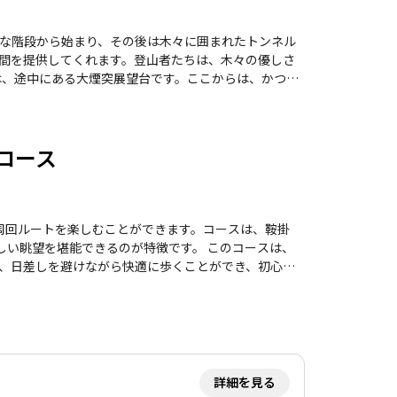
としては、登山道の一部には急な登りがあり、特に冬
日には比較的空いているため、ストレスなく訪れるこ
な階段から始まり、その後は木々に囲まれたトンネル
じながらの素晴らしい登山体験を提供してくれること
間を提供してくれます。登山者たちは、木々の優しさ
、少し遠くからの眺めとなります。それでも、周囲の
者から健脚者まで楽
できます。ただし、雨の後は道が滑りやすくなるた
走コース
、神峰公園や温泉などの観
め、季節ごとの魅力が詰まった羽黒山は、訪れる価値
さの中での達成感が感じられ、自然との一体感を味わ
の周回ルートを楽しむことができます。コースは、鞍掛
堪能できるのが特徴です。 このコースは、
、日差しを避けながら快適に歩くことができ、初心者
ら、心地よい新緑や花々に癒されるひとときを過ごし
らに、御岩山はパワースポットとしても知られ、訪れ
るため、足元には気をつけてください。 周辺に
す。日立駅からのアクセスも良好で、駐車場も完備さ
詳細を見る
よい運動を楽しむための理想的な場所です。