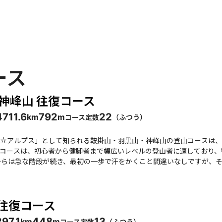
ース
-神峰山 往復コース
47
11.6
792
22
コース定数
（
ふつう
）
km
m
立アルプス」として知られる鞍掛山・羽黒山・神峰山の登山コースは、
コースは、初心者から健脚者まで幅広いレベルの登山者に適しており、
呼ばれる木々に囲まれた道は、まるで自然のアーチをくぐるような感覚
素敵」との声も上がっています。 羽黒山の山頂は展望がないため、休憩用のベンチが役立ちますが、神峰山に
こからの眺望は素晴らしく、太平洋や日立市街の景色が広がります。特
 往復コース
。登山者たちの中には、ここでお弁当を食べながら景色を楽しむ人も多
に咲く花々が登山を彩ります。冬には
29
7.1
448
13
コース定数
（
ふつう
）
km
m