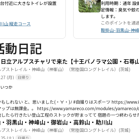
望台付近に大きなトイレが設置
利用時期：通年 設
足情報：臭気や蚊
します。
このポイントを通
助川山 縦走コース
鞍掛山-羽黒山-神峰
活動日記
ルプストレイル・神峰山（神峯山）（常陸国ロングトレイル）
(茨城)
.27 (月)
日帰り
いいつか
ました(・∀・)ﾉ #自撮りはスポーツ https://www.instagram.com/iitsukaaa/ ヤマレコに課金してるの
無課金。。 https://www.yamareco.com/modules/yamareco/detail-10043879
致したら行きたい登山工程のストックが貯まってて 宿題の一つ終わらせ
山・羽黒山・神峰山・御岩山・高鈴山・助川山
ど 月曜休み…(꒪⌓꒪) https://
6hkPoSf5Xei1Ykzc9 食わずに帰宅。 ■駐車場 十王パノラマ公園第二駐車場 無料 24時間空いてる 石尊山登山口にも
ルプストレイル・神峰山（神峯山）（常陸国ロングトレイル）
(茨城)
められそうなスペース有り なんかスペースが微妙だったのでやめたけど ■登山道 危険箇所等 全体的に足元ぐち
.25 (土)
日帰り