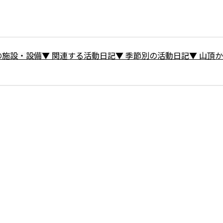
の施設・設備
▼
関連する活動日記
▼
季節別の活動日記
▼
山頂か