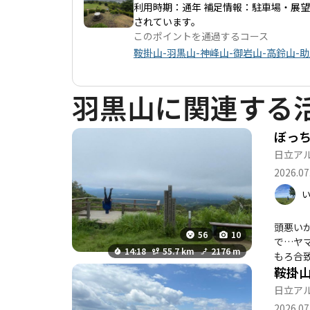
利用時期：通年 補足情報：駐車場・展
されています。
このポイントを通過するコース
鞍掛山-羽黒山-神峰山-御岩山-高鈴山-
羽黒山に関連する
日立ア
2026.07
頭悪いかもしれない と、思い
56
10
で…ヤマップは
14:18
55.7 km
2176 m
もろ合
鞍掛
どうかなぁ 日立の方の投稿でたまに見かける 「桃苑」でチャーハン餃子ノンアルビールしようと思ったけ
maps.app.goo.gl/
日立ア
2台くらい停
2026.07