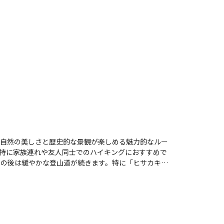
自然の美しさと歴史的な景観が楽しめる魅力的なルー
特に家族連れや友人同士でのハイキングにおすすめで
で、心地よい癒しを与えてくれます。登山者たちから
に晴れた日には、海がキラキラと輝き、感動的な景色
く、「海を眺めながらのランチは最高」との感想も寄