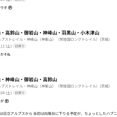
山まで 車で行ける石尊山 3kmくらいロード歩き ◯石尊山から羽黒山 ほぼひたすら林道歩き 林道
構荒れてるとこ多数 背の高い草木で道がわかりにくい 土砂崩れがあったのか不明瞭になっ
ユウタ
ら高鈴山 登山道を歩けるって最高！！ 神峰山でスライド一人 御岩山から
ーーーーーと歩く。。 あまり笹が背の高さまであったり 倒木が所々あっ
まりない。 …だらだら…つまんない。。 疲れてたので走る気力もなく 3時間くらいだら
山・高鈴山・御岩山・神峰山・羽黒山・小木津山
と歩いたらなんか着いた 特に問題なかったような… 覚えてない(・∀・)ノ 登山33kmくらい ◯風神山から
ルプストレイル・神峰山（神峯山）（常陸国ロングトレイル）
(茨城)
にチャリ置いておいた風神山駐車場 わかってはいたけど…アップダウンが多くて多くて…しんどかったです。 チャリ
子がいいと1時間15km走れるけど疲れてるし… 余裕をもって2時間予定
.11 (土)
日帰り
！写真（自撮り一点倒立）撮るの忘れた(꒪⌓꒪)
たかそね
山・神峰山・御岩山・高鈴山
ルプストレイル・神峰山（神峯山）（常陸国ロングトレイル）
(茨城)
.04 (土)
日帰り
おが
ずは日立アルプスから 当初は向陽台に下りる予定が、ちょっとしたハプ