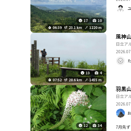
雨上がりだから？ 倒木も多数 ◯石尊
だけど結
岩山か
たり 御岩神社から登って高鈴山まで行ってピストン下山？ の人が多いんですかね？ ◯高鈴山から真弓山 だらだらだらだら平坦気味な
17
10
道をず
06:39
23.1 km
1220 m
ウンはあ
風神
間程度ぼーっ
日立ア
園 チャリ！ 深夜
移動は調
2026.07
リで来た
13
4
07:52
28.6 km
1455 m
羽黒
日立ア
2026.07
12
34
7月先