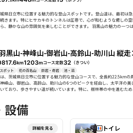
め、特に雪が舞う中での登山は幻想的な雰囲気を醸し出します。注意点
りとした装備が必要です。 周辺には温泉やグルメスポットも豊富で、登山後には「すき家」でのカロリー補
きの湯でのリフレッシュが楽しめます。アクセスも良好で、駐車場は平
城県日立市に位置する魅力的な登山スポットです。登山道は、最初は急
。日立アルプスの魅力を存分に味わえるこのコースは、自然と歴史を感
続きます。特にヒサカキのトンネルは圧巻で、心が和むような癒しの空
雰囲気を楽しむことができます。 羽黒山の魅力の一つは、途中にある大煙突展望台です。ここからは、かつて
姿を思い起こさせる景観が広がりますが、現在は倒壊してしまったため
を楽しむことができ、特に晴れた日には太平洋や市街地の眺望も堪能できます。 このコースは、初心
れた道が特徴で、特に平日には人が少なく、静かな登山を楽しむことが
羽黒山-神峰山-御岩山-高鈴山-助川山 縦
す。また、夏場は暑さが厳しくなるため、涼しくなってからの登山が推奨されます。 周辺には
あり、登山後のリフレッシュにも最適です。特に春には桜が楽しめるた
08
17.6
1203
32
コース定数
（
きつい
）
km
m
す。登山者たちの体験談からも、心地よいトンネルのような道や、静け
いコースです。
スポット
花の百名山
巨岩・奇岩
池・沼
は、茨城県日立市に位置する魅力的な登山コースで、全長約22.5km
神峰山、御岩山、高鈴山、助川山の6つのピークを経由し、太平洋の美しい眺望を
いており、歩きやすい道が続いています。特に、樹林帯の中を進むため
にもおすすめです。登山者たちは、緩やかなアップダウンを楽しみなが
・設備
ルーと呼ばれる美しい海の色が広がり、登山者に開放感を与えます。さ
す。 季節ごとの魅力も豊富で、春には桜が咲き誇り、秋には紅葉が美しい景観を作り出します。た
りのぬかるみや滑りやすい箇所には注意が必要です。特に、急坂や岩場もあ
鮮な海の幸を楽しめる市場もあり、登山後のリフレッシュにぴったりで
トイレ
詳細を見る
、気軽に訪れることができます。日立アルプスは、自然の美しさと心地