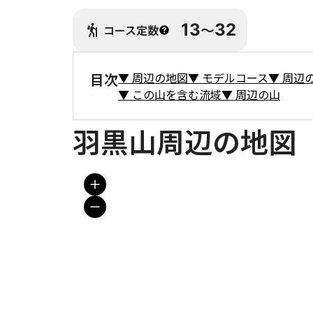
13
〜
32
コース定数
目次
▼
周辺の地図
▼
モデルコース
▼
周辺
▼
この山を含む流域
▼
周辺の山
羽黒山周辺の地図