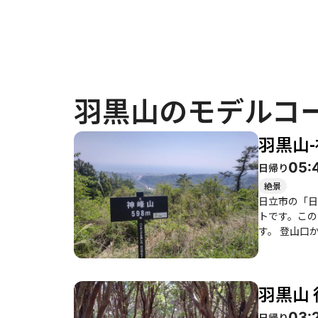
羽黒山のモデルコ
羽黒山
05:
日帰り
絶景
日立市の「日
トです。この
す。 登山口からは急な階段が続き、最初の一歩で汗をかくこと間違いなしですが、その後は緩やかな登山道が続きます。特に「ヒサカキの
トンネル」と
は「この道は雰囲気があって
向かうと、そ
羽黒山
が楽しめます
せられています。 また、季節ごとの魅力も大きいです。春には日立紅寒桜が見頃を迎え、登山道沿い
03:
日帰り