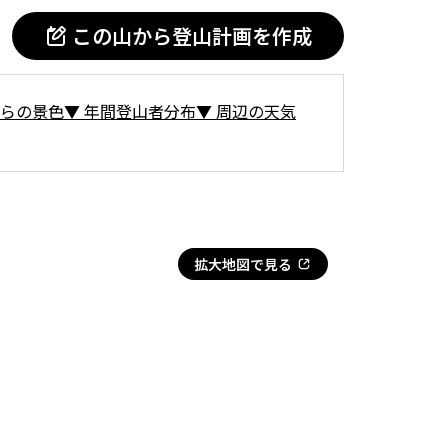
この山から登山計画を作成
らの景色
▼
年間登山者分布
▼
周辺の天気
拡大地図で見る