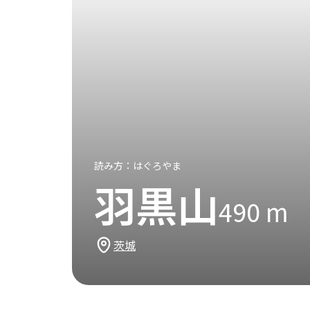
読み方：
はぐろやま
羽黒山
490
m
茨城