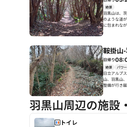
雪景色が楽し
は滑りやすくなるため、しっか
絶景
給や、あかつ
羽黒山は、茨
とができます
のような道が
でしょう。
に包まれながら、静かな山の
の巨大煙突の
自然や山々の景観
しめる整備さ
鞍掛山-
め、注意が必要で
光スポットも
08:
日帰り
がある場所で
える素晴らし
絶景
パワー
日立アルプス
山、羽黒山、
整備が行き届
やファミリー
ています。 特に助川山からの360度のパノラマビューは圧巻で、日立市街や太平洋を一望できる絶景スポットです。また、神峰山の頂上か
羽黒山周辺の施設
らは、日立ブ
る人々に特別なエネルギーを感じさせま
だし、雨上が
は、温泉や新
トイレ
れているため