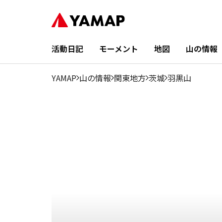
1月
2月
3月
4月
5月
6月
7月
8月
9月
11.1%
15.51%
12.18%
14.79%
7.04%
5.69%
3.07%
2.8%
2.08
活動日記
モーメント
地図
山の情報
YAMAP
山の情報
関東地方
茨城
羽黒山