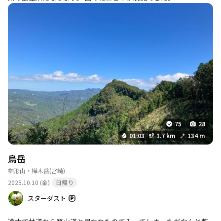
75
28
01:03
1.7 km
134 m
烏岳
桝形山・樺木岳
(宮崎)
2025.10.10 (金)
日帰り
スターダスト