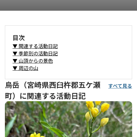
目次
▼
関連する活動日記
▼
季節別の活動日記
▼
山頂からの景色
▼
周辺の山
烏岳（宮崎県西臼杵郡五ケ瀬
すべて見る
町）に関連する活動日記