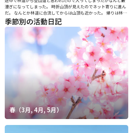
途中で林道から登山道と思われたので入ってしまったがなんと藪
漕ぎになってしまった。 時折山頂が見えたのでネット寄りに進ん
だ。 なんとか林道に合流してからは山頂も近かった。 帰りは林道
を歩いたがかなり早く下山できた。
季節別の活動日記
春（3月, 4月, 5月）