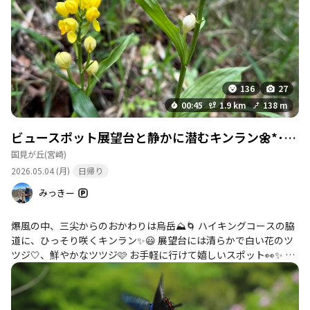
136
27
00:45
1.9 km
138 m
ビュースポット展望台と静かに潜むキンラン🌼*･烏岳
国見が丘
(宮崎)
2026.05.04 (月)
日帰り
みっきー
爆風の中、三尖からのおかわりは烏岳⛰️🌀 ハイキングコースの脇
道に、ひっそり咲くキンラン✨😃 展望台には清らかで白い花のツ
ツジ‎🤍、鮮やかなツツジ🩷 お手軽に行けて嬉しいスポット👀✨ 展
望台からの素晴らしい景色と、石祠の静けさに心が整ったひとと
きでした🙏✨