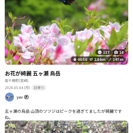
137
18
00:50
2.0 km
147 m
お花が綺麗 五ヶ瀬 烏岳
高千穂町
(宮崎)
2026.05.04 (月)
日帰り
yav
五ヶ瀬の烏岳 山頂のツツジはピークを過ぎてましたが綺麗です
ね。