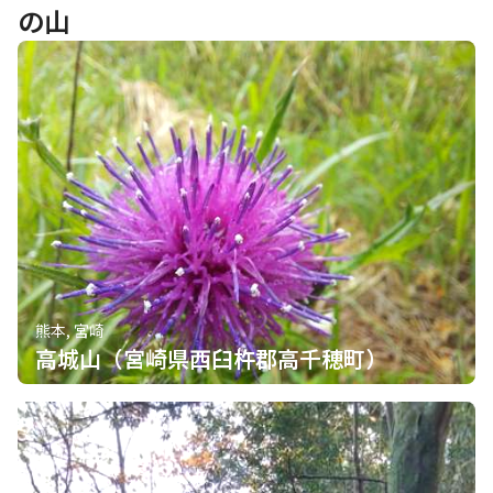
の山
熊本, 宮崎
高城山（宮崎県西臼杵郡高千穂町）