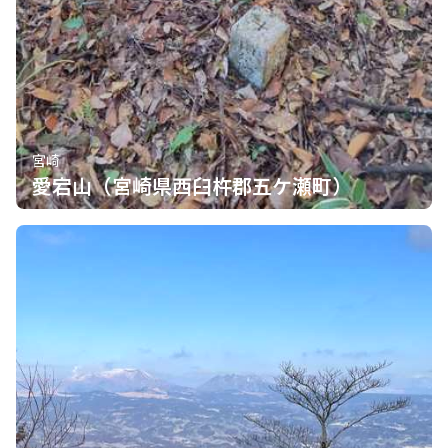
宮崎
愛宕山（宮崎県西臼杵郡五ケ瀬町）