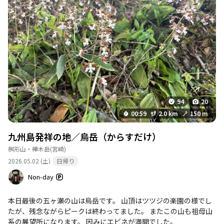
94
20
00:59
2.0 km
150 m
九州島発祥の地／烏岳（からすだけ）
桝形山・樺木岳
(宮崎)
2026.05.02 (土)
日帰り
Non-day
本日最後の五ヶ瀬の山は烏岳です。 山頂はツツジの楽園の様でし
たが、残念ながらピークは終わってました。 またこの山も祖母山
系の展望所になります。 因みにエビネが満開でした。