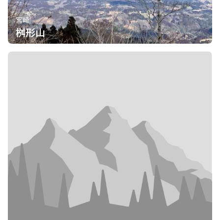
宮崎
桝形山