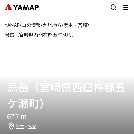
YAMAP
山の情報
九州地方
熊本
・
宮崎
烏岳（宮崎県西臼杵郡五ケ瀬町）
烏岳（宮崎県西臼杵郡五
ケ瀬町）
672
m
熊本
・
宮崎