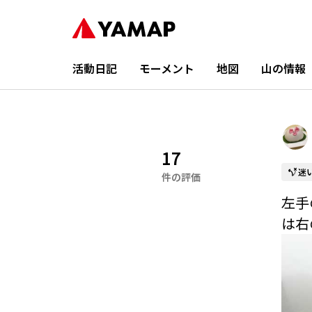
活動日記
モーメント
地図
山の情報
17
迷
件の評価
左手
は右