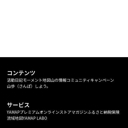
コンテンツ
活動日記
モーメント
地図
山の情報
コミュニティ
キャンペーン
山歩（さんぽ）しよう。
サービス
YAMAPプレミアム
オンラインストア
マガジン
ふるさと納税
保険
流域地図
YAMAP LABO