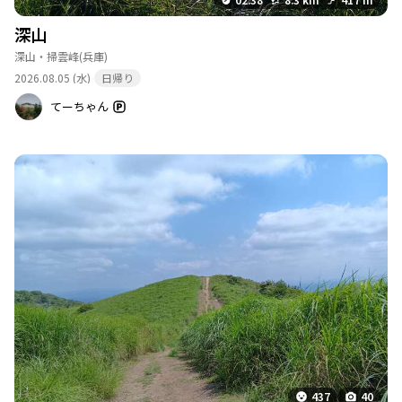
深山
深山・掃雲峰
(兵庫)
2026.08.05 (水)
日帰り
てーちゃん
437
40