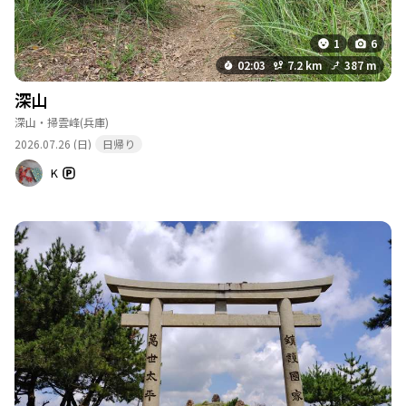
1
6
02:03
7.2 km
387 m
深山
深山・掃雲峰
(兵庫)
2026.07.26 (日)
日帰り
K