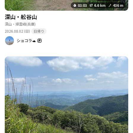
03:03
6.6 km
436 m
深山・舩谷山
深山・掃雲峰
(兵庫)
2026.08.02 (日)
日帰り
ショコラ🐢