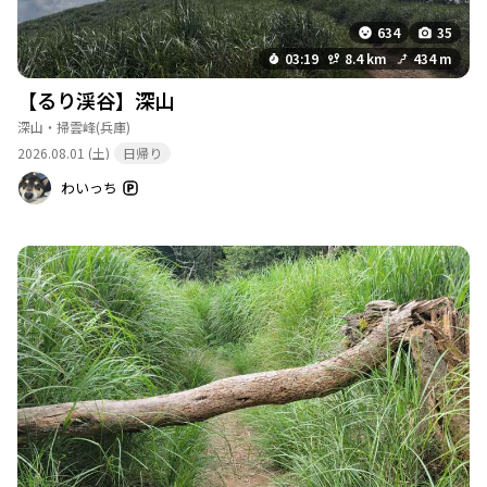
634
35
03:19
8.4 km
434 m
【るり渓谷】深山
深山・掃雲峰
(兵庫)
2026.08.01 (土)
日帰り
わいっち