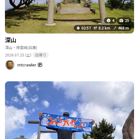
4
25
02:57
8.2 km
468 m
深山
深山・掃雲峰
(兵庫)
2026.07.25 (土)
日帰り
mtcrawler