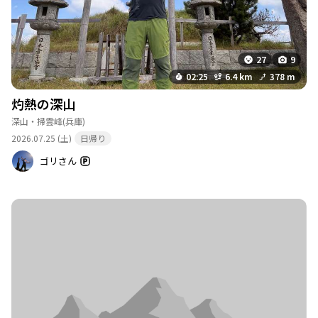
27
9
02:25
6.4 km
378 m
灼熱の深山
深山・掃雲峰
(兵庫)
2026.07.25 (土)
日帰り
ゴリさん