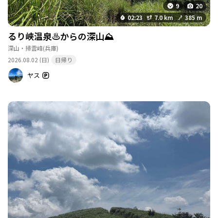
9
20
02:23
7.0 km
385 m
るり峡温泉♨️からの深山⛰️
深山・掃雲峰
(兵庫)
2026.08.02 (日)
日帰り
ヤス