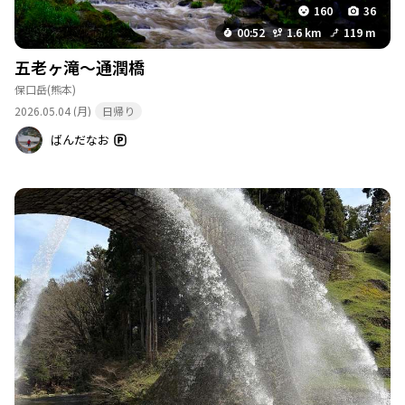
160
36
00:52
1.6 km
119 m
五老ヶ滝〜通潤橋
保口岳
(熊本)
2026.05.04 (月)
日帰り
ばんだなお