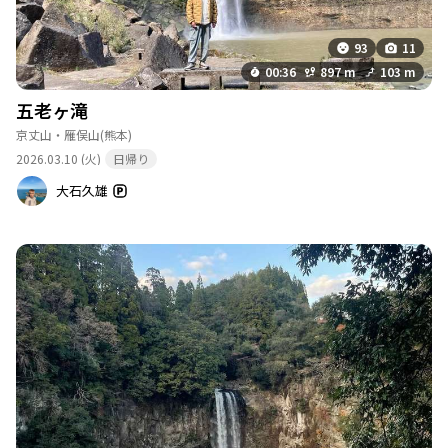
93
11
00:36
897 m
103 m
五老ヶ滝
京丈山・雁俣山
(熊本)
2026.03.10 (火)
日帰り
大石久雄