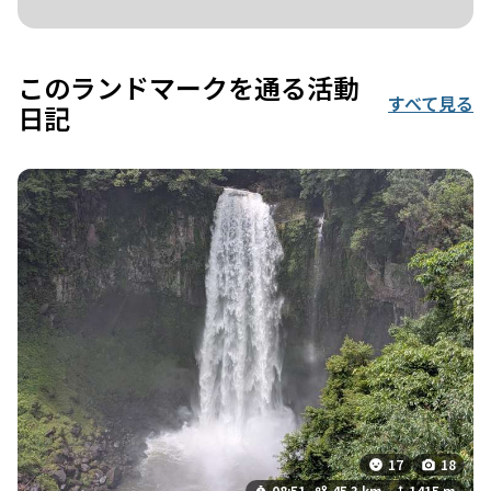
このランドマークを通る活動
すべて見る
日記
17
18
08:51
45.3 km
1415 m