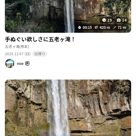
19
14
00:15
420 m
71 m
手ぬぐい欲しさに五老ヶ滝！
五老ヶ滝
(熊本)
2025.12.07 (日)
日帰り
mie