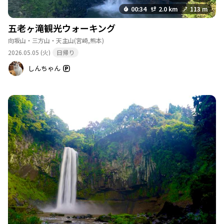
00:34
2.0 km
113 m
五老ヶ滝観光ウォーキング
向坂山・三方山・天主山
(宮崎,熊本)
2026.05.05 (火)
日帰り
しんちゃん