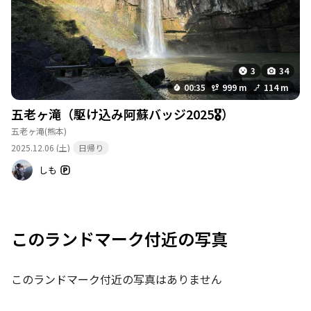
3
34
00:35
999 m
114 m
五老ヶ滝（駆け込み阿蘇バッジ2025🎖️）
五老ヶ滝
(熊本)
2025.12.06 (土)
日帰り
しも
このランドマーク付近の写真
このランドマーク付近の写真はありません