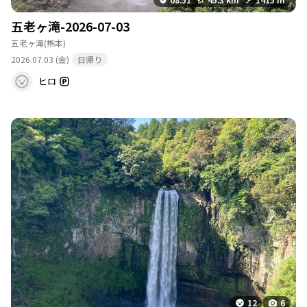
五老ヶ滝-2026-07-03
五老ヶ滝
(熊本)
2026.07.03 (金)
日帰り
ヒロ
12
6