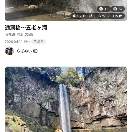
18
67
02:36
5.8 km
315 m
通潤橋〜五老ヶ滝
山都町
(熊本,宮崎)
2026.04.11 (土)
日帰り
らぱぬい