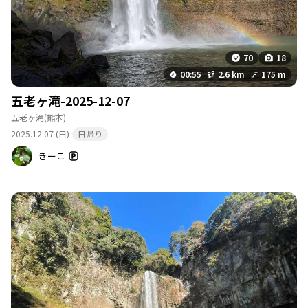
70
18
00:55
2.6 km
175 m
五老ヶ滝-2025-12-07
五老ヶ滝
(熊本)
2025.12.07 (日)
日帰り
きーこ