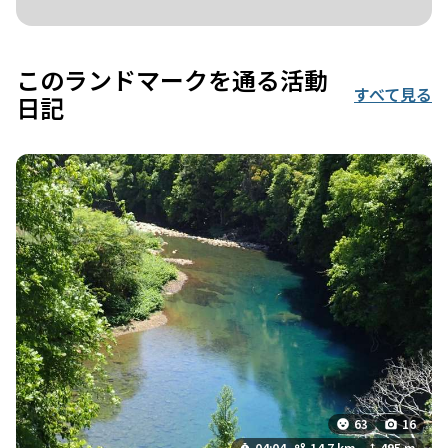
このランドマークを通る活動
すべて見る
日記
63
16
04:04
14.7 km
495 m