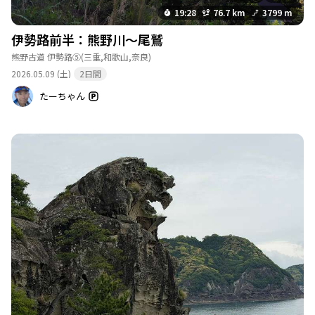
19:28
76.7 km
3799 m
伊勢路前半：熊野川〜尾鷲
熊野古道 伊勢路⑤
(三重,和歌山,奈良)
2026.05.09 (土)
2日間
たーちゃん