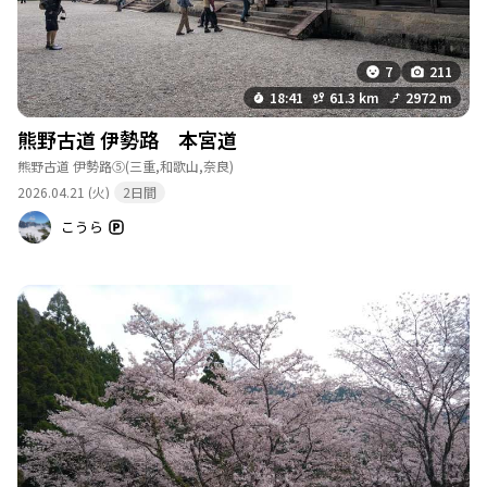
7
211
18:41
61.3 km
2972 m
熊野古道 伊勢路 本宮道
熊野古道 伊勢路⑤
(三重,和歌山,奈良)
2026.04.21 (火)
2日間
こうら