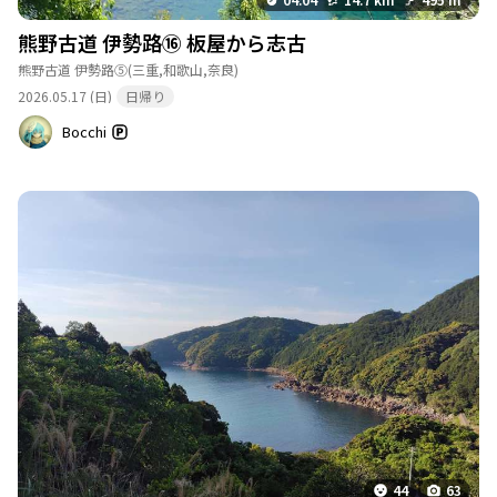
熊野古道 伊勢路⑯ 板屋から志古
熊野古道 伊勢路⑤
(三重,和歌山,奈良)
2026.05.17 (日)
日帰り
Bocchi
44
63