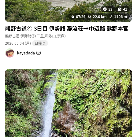
23
41
07:29
22.0 km
1106 m
熊野古道④ 3日目 伊勢路 瀞流荘→中辺路 熊野本宮
熊野古道 伊勢路⑤
(三重,和歌山,奈良)
2026.05.04 (月)
日帰り
kayadada