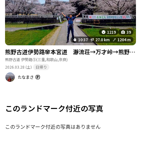
1219
39
10:37
27.0 km
1204 m
熊野古道伊勢路🌸本宮道 瀞流荘→万才峠→熊野本宮大社⛩️ #968
熊野古道 伊勢路⑤
(三重,和歌山,奈良)
2026.03.28 (土)
日帰り
たなまさ
このランドマーク付近の写真
このランドマーク付近の写真はありません