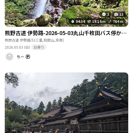
3
13
04:34
19.1 km
764 m
熊野古道 伊勢路-2026-05-03丸山千枚田バス停から志古バス停
熊野古道 伊勢路⑤
(三重,和歌山,奈良)
2026.05.03 (日)
日帰り
ちー