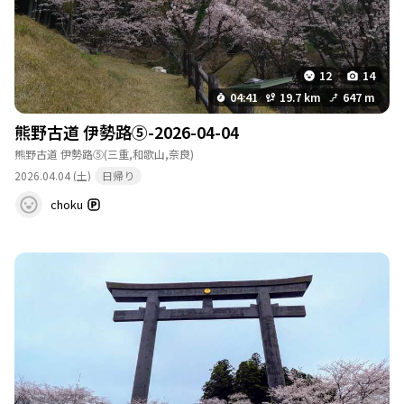
12
14
04:41
19.7 km
647 m
熊野古道 伊勢路⑤-2026-04-04
熊野古道 伊勢路⑤
(三重,和歌山,奈良)
2026.04.04 (土)
日帰り
choku