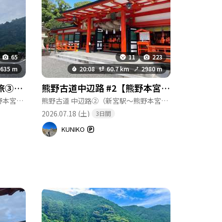
65
11
223
635 m
20:08
60.7 km
2980 m
熊野古道中辺路3泊4日の旅③（熊野川下りから熊野速玉大社、熊野那智大社)
熊野古道中辺路 #2【熊野本宮大社〜新宮】2泊3日
熊野古道 中辺路②（新宮駅〜熊野本宮大社）
(和歌山,三重)
熊野古道 中辺路②（新宮駅〜熊野本宮大社）
(和歌山,三重
2026.07.18 (土)
3日間
KUNIKO