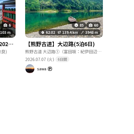
6
85
60
103 m
62:02
139.4 km
3948 m
熊野速玉大社、神倉神社-2026-07-10
【熊野古道】大辺路(5泊6日)
奈良)
熊野古道 大辺路①（富田坂：紀伊田辺駅～安居バス停）
(
2026.07.07 (火)
6日間
sawa