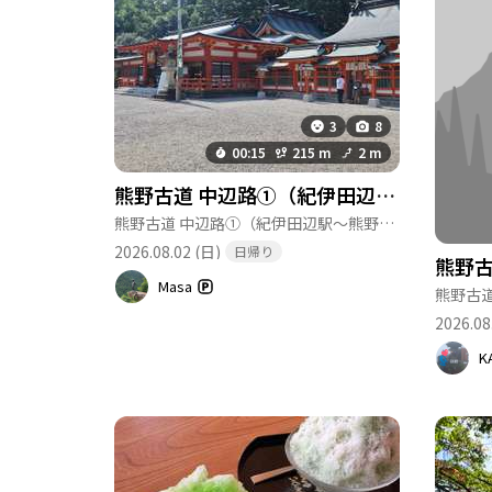
3
8
00:15
215 m
2 m
熊野古道 中辺路①（紀伊田辺駅〜熊野本宮大社）-2026-08-02
熊野古道 中辺路①（紀伊田辺駅〜熊野本宮大社）
(和歌
2026.08.02 (日)
日帰り
Masa
2026.08
K