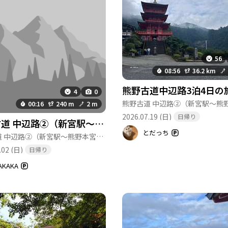
56
08:56
36.2 km
4
0
山)
00:16
240 m
2 m
2026.07.19 (日)
日帰り
熊野古道 中辺路②（新宮駅〜熊野本宮大社）-2026-08-02
とだっち
熊野古道 中辺路②（新宮駅〜熊野本宮大社）
(和歌山,三重)
.02 (日)
日帰り
AKAKA