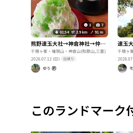
3
7
01:54
2.9 km
91 m
熊野速玉大社→神倉神社→仲氷店🍧→熊野速玉大社
千穂ヶ峯・権現山・神倉山
(和歌山,三重)
千穂ヶ
2026.07.12 (日)
2026.07
日帰り
ゆう
このランドマーク