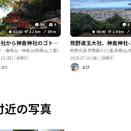
50
9
6
02:02
3.1 km
89 m
00:40
1.9 km
速玉大社から神倉神社のゴトビキ岩へ〜最強のパワースポット巡りと今夏初の風物詩🍧〜
峯・権現山・神倉山
(和歌山,三重)
熊野古道 伊勢路⑤
(三重,和歌山,
.12 (日)
2026.07.10 (金)
日帰り
日帰り
モコ☆
よぴ
付近の写真