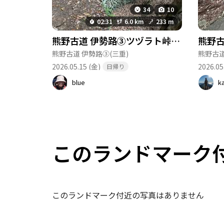
34
10
02:31
6.0 km
233 m
熊野古道 伊勢路③ツヅラト峠−2026-05-15
熊野古道 伊勢路③
(三重)
熊野古道
2026.05.15 (金)
2026.05
日帰り
blue
k
このランドマーク
このランドマーク付近の写真はありません