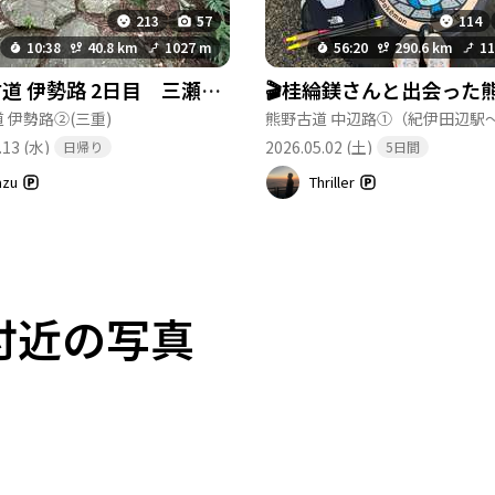
213
57
114
10:38
40.8 km
1027 m
56:20
290.6 km
1
熊野古道 伊勢路 2日目 三瀬谷〜紀伊長島
 伊勢路②
(三重)
.13 (水)
2026.05.02 (土)
日帰り
5日間
azu
Thriller
付近の写真