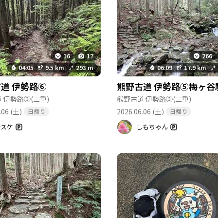
16
17
266
04:05
9.5 km
293 m
06:09
17.9 km
道 伊勢路⑥
 伊勢路③
(三重)
熊野古道 伊勢路③
(三重)
.06 (土)
2026.06.06 (土)
日帰り
日帰り
サスケ
しもちゃん