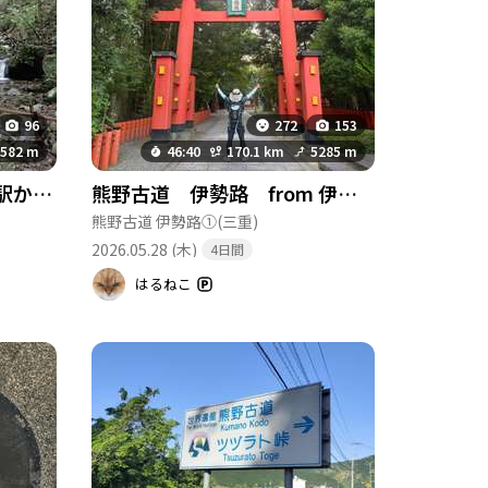
96
272
153
582 m
46:40
170.1 km
5285 m
熊野古道 伊勢路⑤梅ヶ谷駅から紀伊長島駅（ツヅラト峠〜荷坂峠）
熊野古道 伊勢路 from 伊勢神宮 to 熊野速玉大社
熊野古道 伊勢路①
(三重)
2026.05.28 (木)
4日間
はるねこ