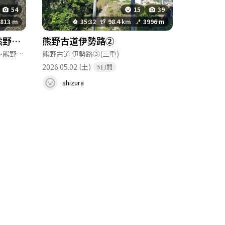
54
15
39
1813 m
35:32
98.4 km
3996 m
🎬桂綸鎂さんと出会った熊野古道:中辺路&伊勢路
熊野古道伊勢路②
熊野古道 中辺路①（紀伊田辺駅〜熊野本宮大社）
熊野古道 伊勢路③
(和歌山)
(三重)
2026.05.02 (土)
5日間
shizura