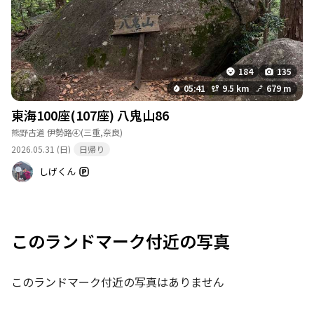
184
135
05:41
9.5 km
679 m
東海100座(107座) 八鬼山86
熊野古道 伊勢路④
(三重,奈良)
2026.05.31 (日)
日帰り
しげくん
このランドマーク付近の写真
このランドマーク付近の写真はありません