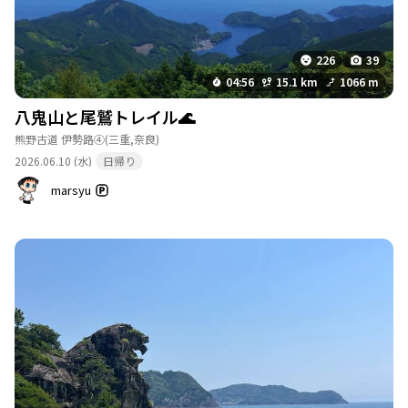
226
39
04:56
15.1 km
1066 m
八鬼山と尾鷲トレイル🌊
熊野古道 伊勢路④
(三重,奈良)
2026.06.10 (水)
日帰り
marsyu