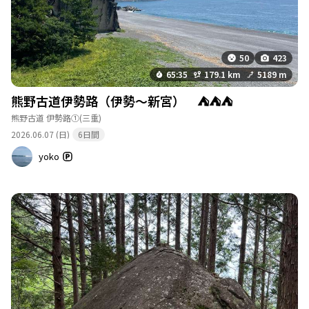
50
423
65:35
179.1 km
5189 m
熊野古道伊勢路（伊勢〜新宮） ⛺️⛺️⛺️
熊野古道 伊勢路①
(三重)
2026.06.07 (日)
6日間
yoko