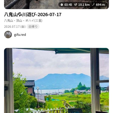
03:45
10.1 km
694 m
八鬼山💦川遊び-2026-07-17
八鬼山・頂山・オハイ
(三重)
2026.07.17 (金)
日帰り
gifu.red