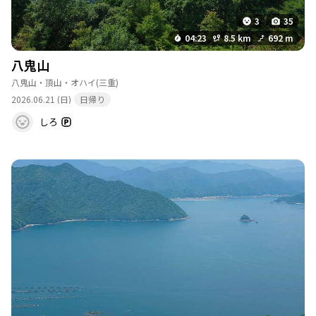
3
35
04:23
8.5 km
692 m
八鬼山
八鬼山・頂山・オハイ
(三重)
2026.06.21 (日)
日帰り
しろ