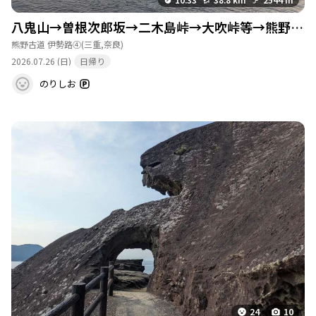
八鬼山→曽根次郎坂→二木島峠→大吹峠等→熊野市駅まで
熊野古道 伊勢路④
(三重,奈良)
2026.07.26 (日)
日帰り
のりしお
24
10