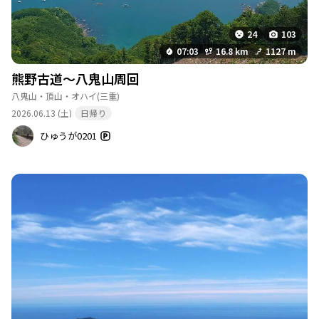
24
103
07:03
16.8 km
1127 m
熊野古道〜八鬼山周回
八鬼山・頂山・オハイ
(三重)
2026.06.13 (土)
日帰り
ひゅうが0201