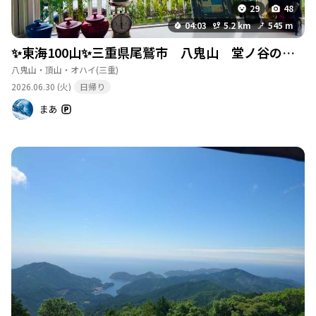
29
48
04:03
5.2 km
545 m
✨東海100山✨三重県尾鷲市 八鬼山 堂ノ谷の頭✨
八鬼山・頂山・オハイ
(三重)
2026.06.30 (火)
日帰り
まあ