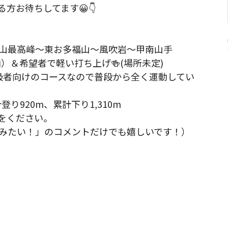
お待ちしてます😀👇

六甲山最高峰〜東お多福山〜風吹岩〜甲南山手

）＆希望者で軽い打ち上げ🍻(場所未定)

、中級者向けのコースなので普段から全く運動してい
り920m、累計下り1,310m

をください。

みたい！」のコメントだけでも嬉しいです！）