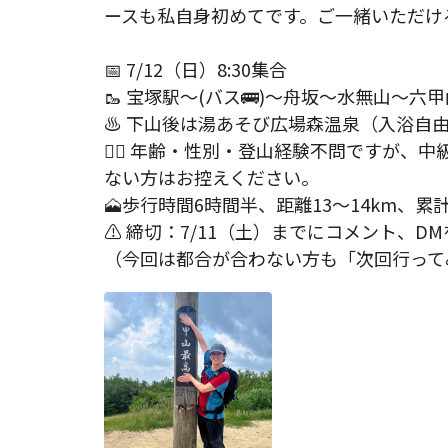
ースも私自身初めてです。ご一緒いただける方
📅 7/12（日）8:30集合

🥾 宝塚駅〜(バス🚌)〜舟坂〜水無山〜
♨️ 下山後は湯あそび広場森温泉（入浴自由
🙋‍♂️ 年齢・性別・登山経験不問ですが
ない方はお控えください。

🗻歩行時間6時間半、距離13〜14km、累計登
⚠️ 締切：7/11（土）までにコメント、DM
（今回は都合が合わない方も「次回行って