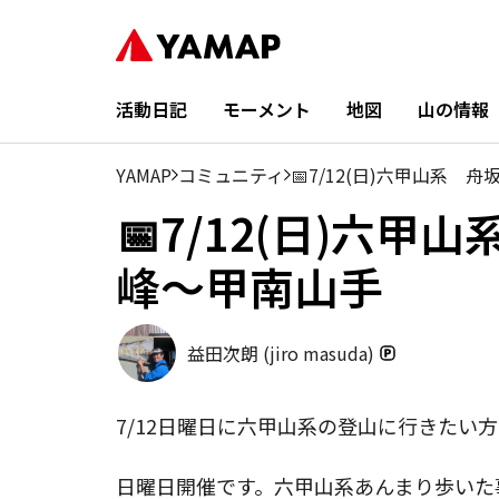
活動日記
モーメント
地図
山の情報
YAMAP
コミュニティ
📅7/12(日)六甲山系
📅7/12(日)六
峰〜甲南山手
益田次朗 (jiro masuda)
7/12日曜日に六甲山系の登山に行きたい方
日曜日開催です。六甲山系あんまり歩いた