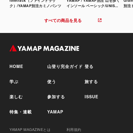
finetrack（ファイントラッ
YAMAP / YAMAP別注 山を歩く
Gra
ク）/YAMAP別注カミノパンツ
インソール ベーシック/UNIS...
別注
すべての商品を見る
HOME
山登り完全ガイド
登る
学ぶ
使う
旅する
楽しむ
参加する
ISSUE
特集・連載
YAMAP
YAMAP MAGAZINEとは
利用規約