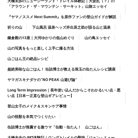
大橋未歩のニュージーランド・トレイル体験記｜大波乱（？）の
「アラウンド・ザ・マウンテン・サーキット」山旅エッセイ
『ヤマノススメ Next Summit』を原作ファンの登山ガイドが解説
祈りの山
下山風呂 温泉ヘッズ井出辰之助が語る山と温泉
鎌倉殿の13座｜大河ゆかりの低山めぐり
山の鳥エッセイ
山の写真をもっと楽しく上手に撮る方法
山ごはん王の絶品レシピ
超絶美味な山ごはん！ 缶詰博士が教える珠玉の缶たんレシピ講座
ヤマガスキナダケの”NO PEAK 山遊び論”
Long Term Impression｜長年使い込んだからこそわかるいい点・悪
い点【日本一正直な登山ギアレビュー】
登山女子のメイク＆スキンケア事情
山の怪獣を本気でつくりたい
缶詰博士が推薦する激ウマ「缶動・缶たん！ 山ごはん」
大橋未歩のJMT体験記｜ロングトレイルの聖地「ジョン・ミュー