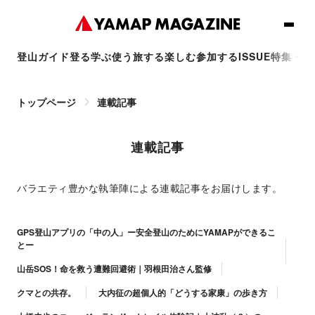
登山ガイド
登る
学ぶ
使う
旅する
楽しむ
参加する
ISSUE
特集・連
トップページ
連載記事
連載記事
バラエティ豊かな執筆陣による連載記事をお届けします。
GPS登山アプリの「中の人」ー安全登山のためにYAMAPができるこ
とー
山岳SOS！命を救う遭難回避術｜羽根田治さん監修
クマとの共存。
大内征の超個人的「どうする家康」の歩き方