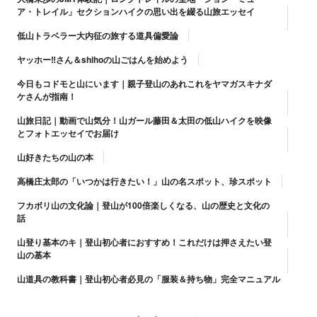
ア・トレイル」セクションハイクの思い出を綴る山旅エッセイ
低山トラベラー大内征の旅する道具偏愛論
ヤッホー‼さん＆shihoの山ごはんを始めよう
今日もコドモと山にいます｜親子登山のあれこれをヤマガスキナダ
ケさんが指南！
山旅日記｜動画で山気分！山ガール藤田＆太田の低山ハイクを映像
とフォトエッセイでお届け
山好きたちの山の本
高橋庄太郎の「いつかは行きたい！」山の名スポット、珍スポット
フカボリ山の文化論｜登山が100倍楽しくなる、山の歴史と文化の
話
山登り基本のキ｜登山初心者におすすめ！これだけは押さえたい登
山の基本
山道具の教科書｜登山初心者必見の「服装＆持ち物」完全マニュアル