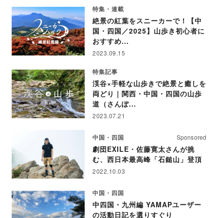
特集・連載
絶景の紅葉をスニーカーで！【中
国・四国／2025】山歩き初心者に
おすすめ...
2023.09.15
特集記事
渓谷×手軽な山歩きで絶景と癒しを
両どり｜関西・中国・四国の山歩
道（さんぽ...
2023.07.21
中国・四国
Sponsored
劇団EXILE・佐藤寛太さんが挑
む、西日本最高峰「石鎚山」登頂
2022.10.03
中国・四国
中四国・九州編 YAMAPユーザー
の活動日記を選りすぐり