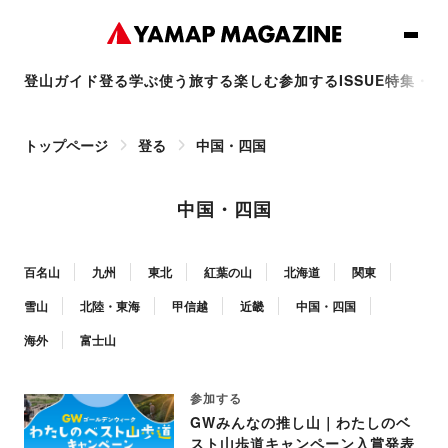
登山ガイド
登る
学ぶ
使う
旅する
楽しむ
参加する
ISSUE
特集・連
トップページ
登る
中国・四国
中国・四国
百名山
九州
東北
紅葉の山
北海道
関東
雪山
北陸・東海
甲信越
近畿
中国・四国
海外
富士山
参加する
GWみんなの推し山｜わたしのベ
スト山歩道キャンペーン入賞発表