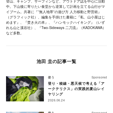
登山、キャンプ、サーフィンなど、アウトドア誌を中心に活動
中。下山後に寄りたい食堂から逆算して計画を立てる山行がマ
イブーム。共著に『”無人地帯”の遊び方 人力移動と野営術』
（グラフィック社）、編集を手掛けた書籍に『私、山小屋はじ
めます』、『焚き火の本』、『ハンモックハイキング』（いず
れも山と溪谷社）、『Two-Sideways 二刀流』（KADOKAWA）
など多数。
池田 圭
の記事一覧
使う
Sponsored
登り・稜線・悪天候で考える「ア
ークテリクス」の実践的夏山レイ
ヤリング
2026.06.24
使う
Sponsored