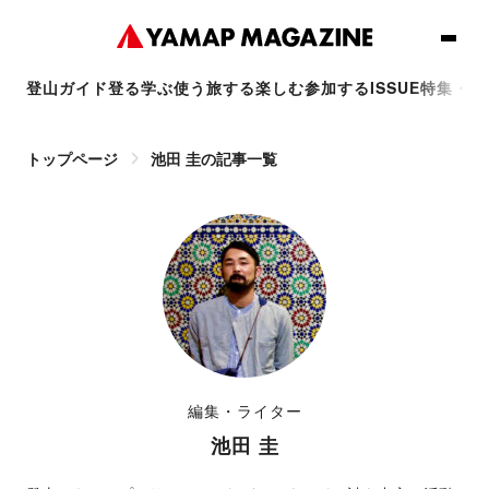
登山ガイド
登る
学ぶ
使う
旅する
楽しむ
参加する
ISSUE
特集・連
トップページ
池田 圭の記事一覧
編集・ライター
池田 圭