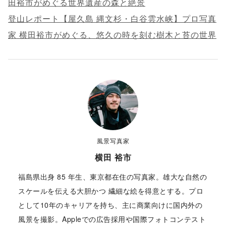
田裕市がめぐる世界遺産の森と絶景
登山レポート【屋久島 縄文杉・白谷雲水峡】プロ写真
家 横田裕市がめぐる、悠久の時を刻む樹木と苔の世界
風景写真家
横田 裕市
福島県出身 85 年生、東京都在住の写真家。雄大な自然の
スケールを伝える大胆かつ 繊細な絵を得意とする。プロ
として10年のキャリアを持ち、主に商業向けに国内外の
風景を撮影。Appleでの広告採用や国際フォトコンテスト