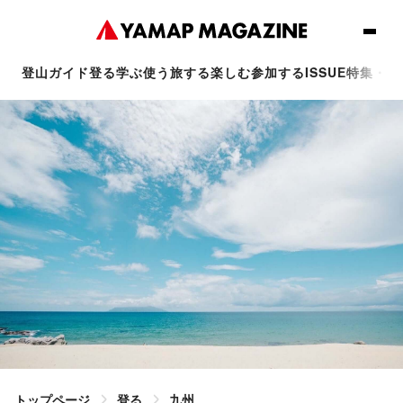
登山ガイド
登る
学ぶ
使う
旅する
楽しむ
参加する
ISSUE
特集・連
トップページ
登る
九州