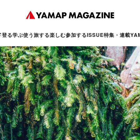
ド
登る
学ぶ
使う
旅する
楽しむ
参加する
ISSUE
特集・連載
YA