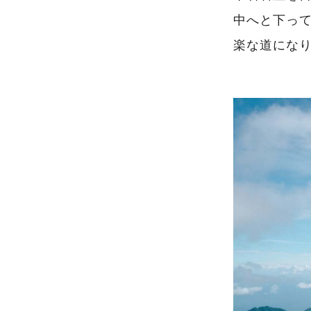
中へと下っ
楽な道にな