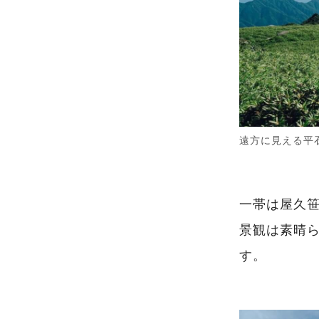
遠方に見える平
一帯は屋久
景観は素晴
す。