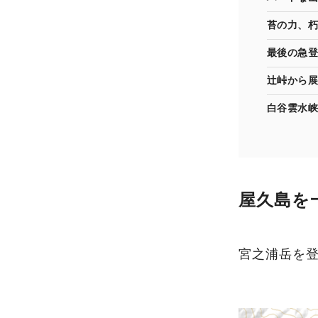
苔の力、朽
最後の急登
辻峠から展
白谷雲水峡
屋久島を
宮之浦岳を