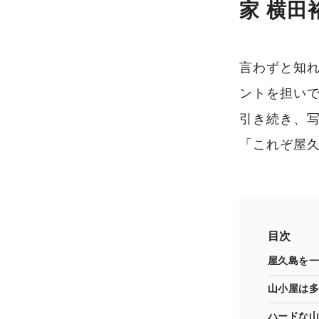
家 横
言わずと知
ントを担い
引き続き、
「これぞ屋
目次
屋久島を一
山小屋は多
ハードな山