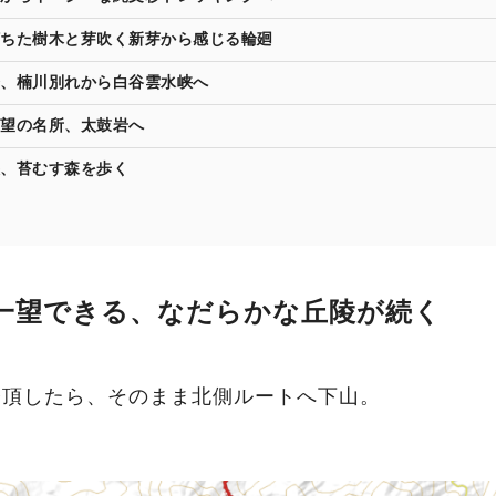
ちた樹木と芽吹く新芽から感じる輪廻
、楠川別れから白谷雲水峡へ
望の名所、太鼓岩へ
、苔むす森を歩く
一望できる、なだらかな丘陵が続く
登頂したら、そのまま北側ルートへ下山。