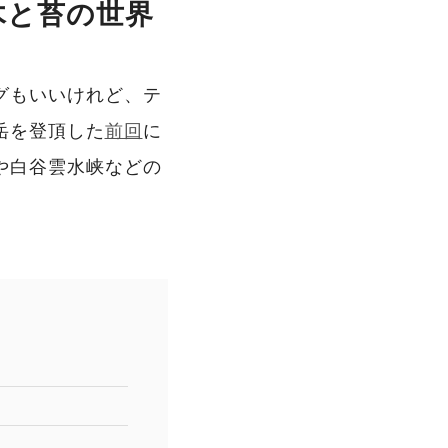
木と苔の世界
グもいいけれど、テ
岳を登頂した
前回
に
や白谷雲水峡などの