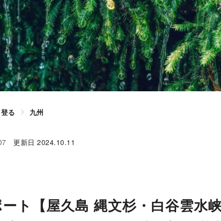
登る
九州
07
更新日
2024.10.11
ポート【屋久島 縄文杉・白谷雲水