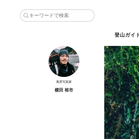
登山ガイ
風景写真家
横田 裕市