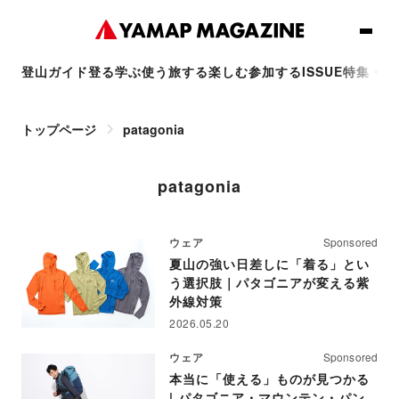
登山ガイド
登る
学ぶ
使う
旅する
楽しむ
参加する
ISSUE
特集・連
トップページ
patagonia
patagonia
ウェア
Sponsored
夏山の強い日差しに「着る」とい
う選択肢｜パタゴニアが変える紫
外線対策
2026.05.20
ウェア
Sponsored
本当に「使える」ものが見つかる
| パタゴニア・マウンテン・パン