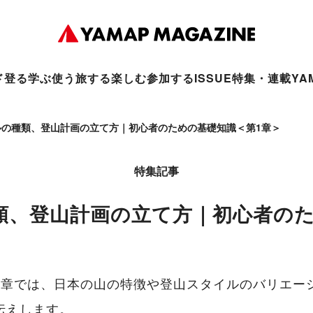
ド
登る
学ぶ
使う
旅する
楽しむ
参加する
ISSUE
特集・連載
YA
ルの種類、登山計画の立て方｜初心者のための基礎知識＜第1章＞
特集記事
類、登山計画の立て方｜初心者のた
1章では、日本の山の特徴や登山スタイルのバリエー
伝えします。