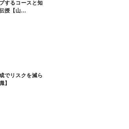
プするコースと知
授【山...
成でリスクを減ら
識】