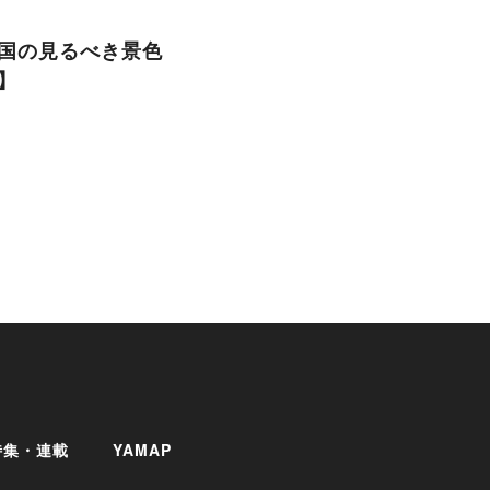
国の見るべき景色
】
特集・連載
YAMAP