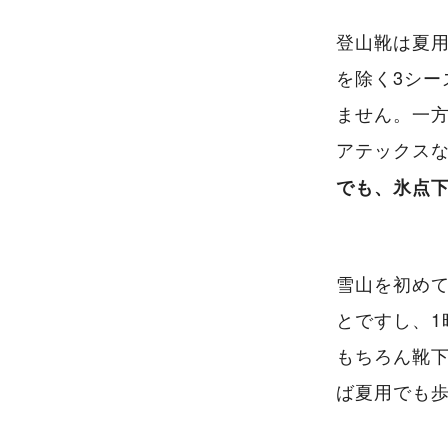
登山靴は夏
を除く3シ
ません。一
アテックス
でも、氷点
雪山を初め
とですし、
もちろん靴
ば夏用でも