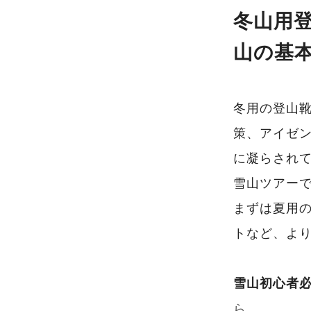
冬山用
山の基本 
冬用の登山靴
策、アイゼ
に凝らされ
雪山ツアー
まずは夏用
トなど、よ
雪山初心者必
ら