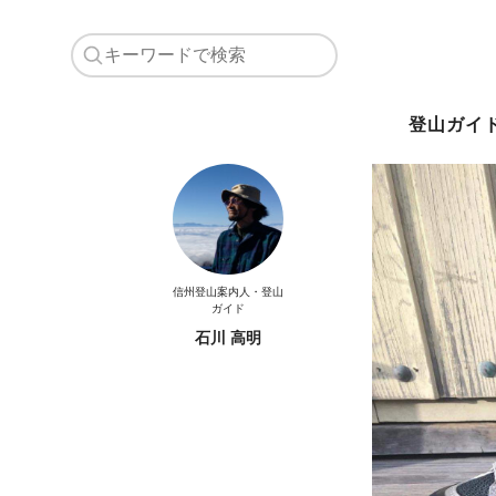
登山ガイ
信州登山案内人・登山
ガイド
石川 高明