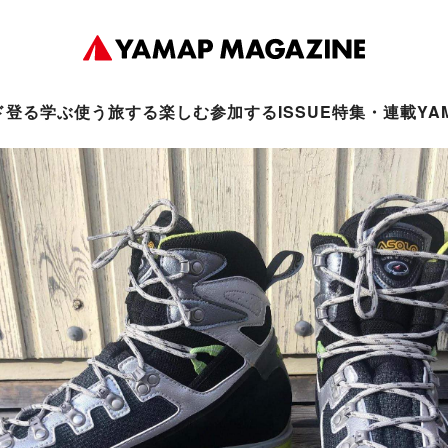
ド
登る
学ぶ
使う
旅する
楽しむ
参加する
ISSUE
特集・連載
YA