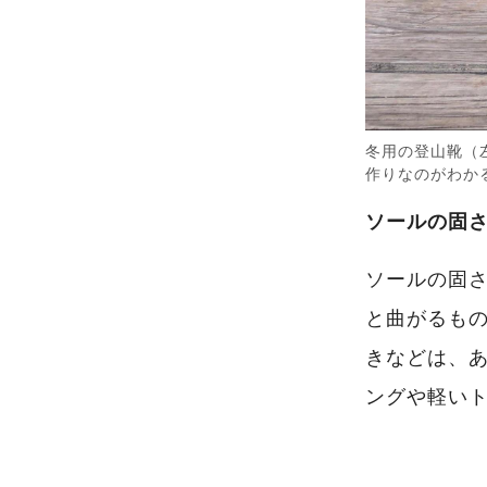
冬用の登山靴（
作りなのがわか
ソールの固
ソールの固
と曲がるも
きなどは、
ングや軽い