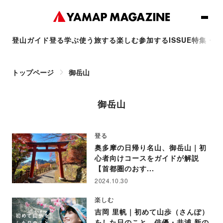
登山ガイド
登る
学ぶ
使う
旅する
楽しむ
参加する
ISSUE
特集・連
トップページ
御岳山
御岳山
登る
奥多摩の日帰り名山、御岳山｜初
心者向けコースをガイドが解説
【首都圏のおす...
2024.10.30
楽しむ
吉岡 里帆｜初めて山歩（さんぽ）
をした日のこと。俳優・井浦 新の