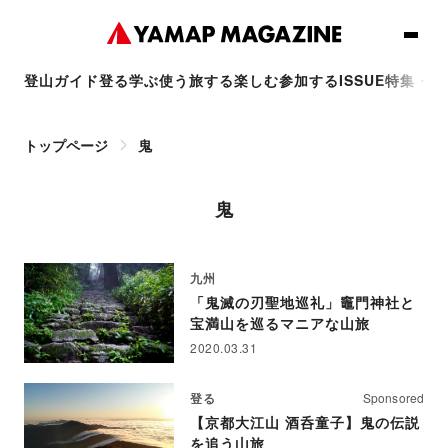
登山ガイド
登る
学ぶ
使う
旅する
楽しむ
参加する
ISSUE
特集・連
トップページ
鬼
鬼
九州
「鬼滅の刃聖地巡礼」竈門神社と
宝満山を巡るマニアな山旅
2020.03.31
登る
Sponsored
【京都大江山 酒呑童子】鬼の伝説
を追う山旅