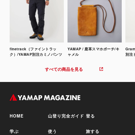
finetrack（ファイントラッ
YAMAP / 鹿革スマホポーチ/キ
Gra
ク）/YAMAP別注カミノパンツ
ャメル
別注
すべての商品を見る
HOME
山登り完全ガイド
登る
学ぶ
使う
旅する