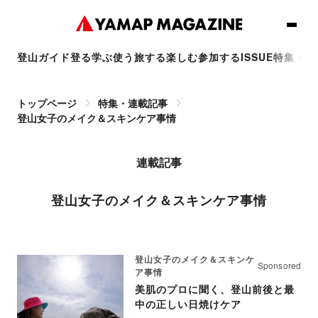
登山ガイド
登る
学ぶ
使う
旅する
楽しむ
参加する
ISSUE
特集・連
トップページ
特集・連載記事
登山女子のメイク＆スキンケア事情
連載記事
登山女子のメイク＆スキンケア事情
登山女子のメイク＆スキンケ
Sponsored
ア事情
美肌のプロに聞く、登山前後と最
中の正しい日焼けケア