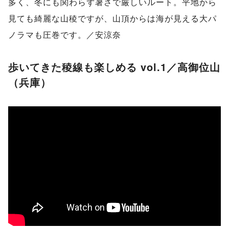
多く、冬にも関わらず暑さで厳しいルート。平地から
見ても綺麗な山稜ですが、山頂からは海が見える大パ
ノラマも圧巻です。／安涼奈
歩いてきた稜線も楽しめる vol.1／高御位山
（兵庫）