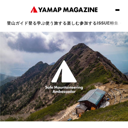
登山ガイド
登る
学ぶ
使う
旅する
楽しむ
参加する
ISSUE
特集・連