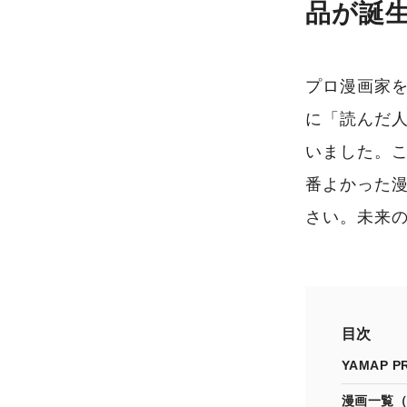
品が誕生
プロ漫画家
に「読んだ人
いました。こ
番よかった
さい。未来
目次
YAMAP
漫画一覧（