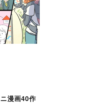
ニ漫画40作