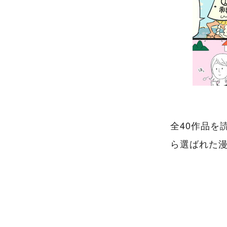
全40作品を
ら選ばれた