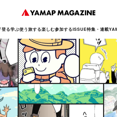
ド
登る
学ぶ
使う
旅する
楽しむ
参加する
ISSUE
特集・連載
YA