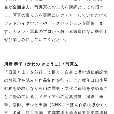
名が全面協力。写真家のお二人を講師としてお招き
し、写真の撮り方を実際にレクチャーしていただける
フォトハイクツアーやトークセッションを開催しま
す。カメラ・写真のプロから教わる滅多にない機会！
ぜひ楽しみにしていてください。
川野 恭子（かわの きょうこ）/ 写真左
「日常と山」を並行して捉え、自身に潜む遺伝的記憶
の可視化を試
みた作品制作を行う。ここ数年は山小屋
勤務を経験しながら山の歴
史・文化に造詣を深めるこ
とに努めている。
メディアへの写真提供、撮影、執
筆、講師、テレビ出演（
NHKにっぽん百名山ほか）な
ど、多岐に渡り活動。京都芸術大学
通信教育部美術科