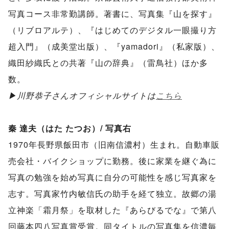
写真コース非常勤講師。著書に、写真集『
山を探す』
（リブロアルテ）、『はじめてのデジタル一眼撮り方
超
入門』（成美堂出版）、『yamadori』（私家版）、
織田紗織氏との共著『山の辞典』（雷鳥社）ほか多
数。
▶︎川野恭子さんオフィシャルサイトは
こちら
秦 達夫（はた たつお）/ 写真右
1970年長野県飯田市（旧南信濃村）生まれ。自動車販
売会社・バイクショップに勤務。後に家業を継ぐ為に
写真の勉強を始め写真に自分の可能性を感じ写真家を
志す。写真家竹内敏信氏の助手を経て独立。故郷の湯
立神楽「霜月祭」を取材した『あらびるでな』で第八
回藤本四八写真賞受賞。同タイトルの写真集を信濃毎