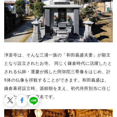
浄楽寺は、そんな三浦一族の「和田義盛夫妻」が願主
となり設立されたお寺。 同じく鎌倉時代に活躍したと
される仏師・運慶が残した阿弥陀三尊像をはじめ、計
5体の仏像を拝観することができます。和田義盛は、
鎌倉幕府設立時、源頼朝を支え、初代侍所別当に任じ
られたことでも有名です。