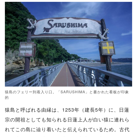
猿島のフェリー到着入り口。「SARUSHIMA」と書かれた看板が印象
的
猿島と呼ばれる由縁は、1253年（建長5年）に、日蓮
宗の開祖としても知られる日蓮上人が白い猿に連れら
れてこの島に辿り着いたと伝えられているため。古代