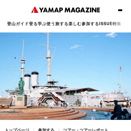
登山ガイド
登る
学ぶ
使う
旅する
楽しむ
参加する
ISSUE
特集・連
トップページ
参加する
ツアー・ツアーレポート