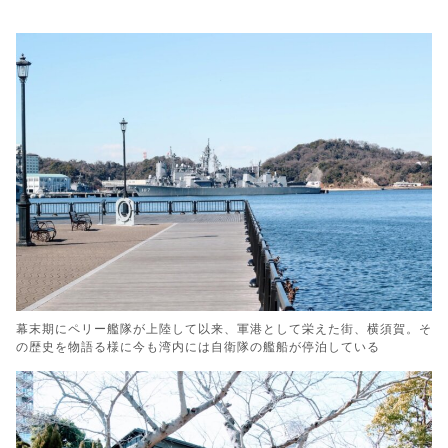
幕末期にペリー艦隊が上陸して以来、軍港として栄えた街、横須賀。そ
の歴史を物語る様に今も湾内には自衛隊の艦船が停泊している