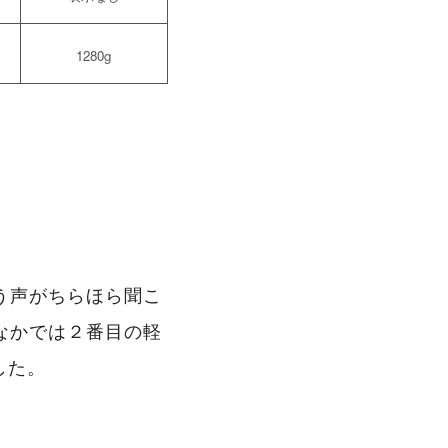
1280g
。
う声がちらほら聞こ
なかでは２番目の軽
した。