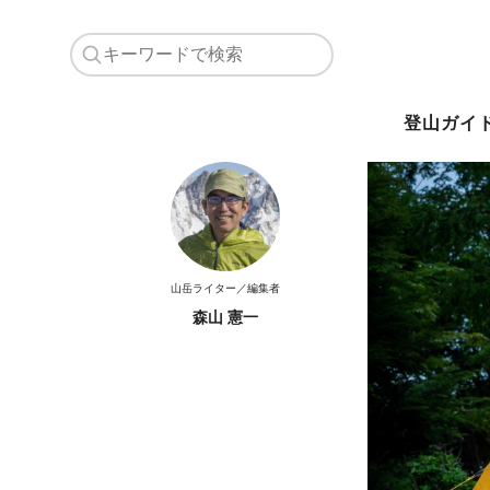
登山ガイ
山岳ライター／編集者
森山 憲一