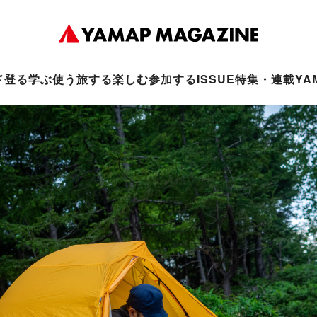
ド
登る
学ぶ
使う
旅する
楽しむ
参加する
ISSUE
特集・連載
YA