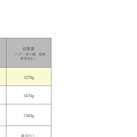
総重量
（ペグ、張り綱、収納
袋等含む）
1270g
1470g
1340g
表示なし