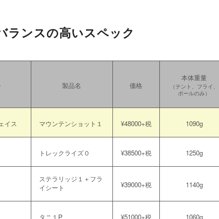
バランスの高いスペック
本体重量
ー
製品名
価格
（テント、フライ、
ポールのみ）
ェイス
マウンテンショット１
¥48000+税
1090g
トレックライズ０
¥
38500+税
1250g
ステラリッジ１＋フラ
¥
39000+税
1140g
イシート
タニ１P
¥
51000+税
1060g