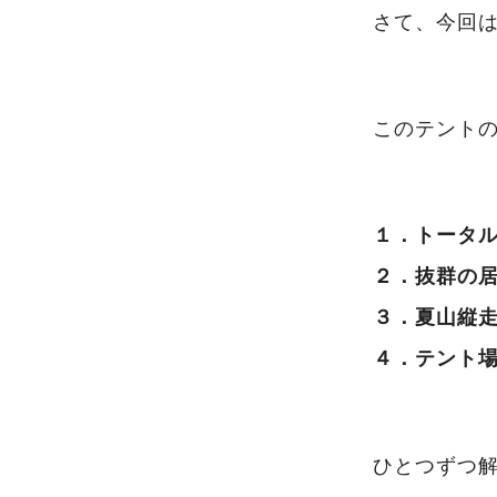
さて、今回
このテント
１．トータ
２．抜群の
３．夏山縦
４．テント場
ひとつずつ