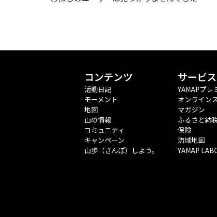
コンテンツ
サービス
活動日記
YAMAPプレ
モーメント
オンライン
地図
マガジン
山の情報
ふるさと納
コミュニティ
保険
キャンペーン
流域地図
山歩（さんぽ）しよう。
YAMAP LAB