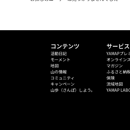
コンテンツ
サービス
活動日記
YAMAPプレ
モーメント
オンライン
地図
マガジン
山の情報
ふるさと納
コミュニティ
保険
キャンペーン
流域地図
山歩（さんぽ）しよう。
YAMAP LAB