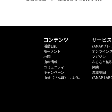
コンテンツ
サービス
活動日記
YAMAPプレ
モーメント
オンライン
地図
マガジン
山の情報
ふるさと納
コミュニティ
保険
キャンペーン
流域地図
山歩（さんぽ）しよう。
YAMAP LAB