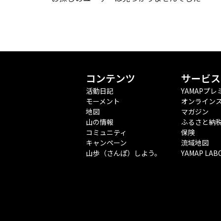
コンテンツ
サービス
活動日記
YAMAPプレ
モーメント
オンライン
地図
マガジン
山の情報
ふるさと納
コミュニティ
保険
キャンペーン
流域地図
山歩（さんぽ）しよう。
YAMAP LAB