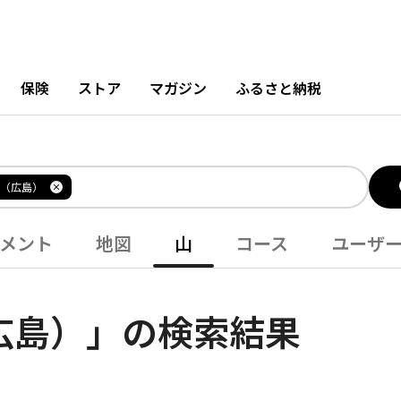
保険
ストア
マガジン
ふるさと納税
（広島）
メント
地図
山
コース
ユーザ
広島）」の検索結果