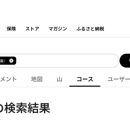
保険
ストア
マガジン
ふるさと納税
島）
メント
地図
山
コース
ユーザ
の検索結果