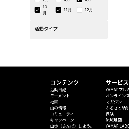
10
11月
12月
月
活動タイプ
コンテンツ
サービス
活動日記
YAMAPプレ
モーメント
オンライン
地図
マガジン
山の情報
ふるさと納
コミュニティ
保険
キャンペーン
流域地図
山歩（さんぽ）しよう。
YAMAP LAB