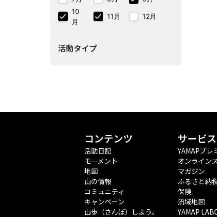
10
11月
12月
月
活動タイプ
コンテンツ
サービス
活動日記
YAMAPプレ
モーメント
オンライン
地図
マガジン
山の情報
ふるさと納
コミュニティ
保険
キャンペーン
流域地図
山歩（さんぽ）しよう。
YAMAP LAB