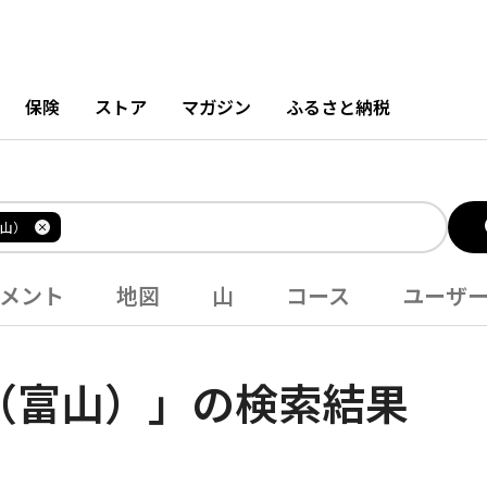
保険
ストア
マガジン
ふるさと納税
山）
メント
地図
山
コース
ユーザ
（富山）」の検索結果