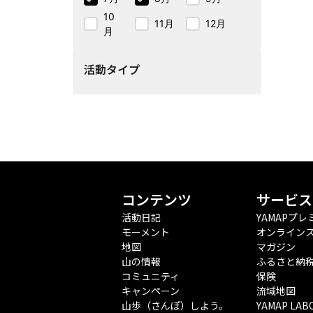
10
11月
12月
月
活動タイプ
コンテンツ
サービス
活動日記
YAMAPプレ
モーメント
オンライン
地図
マガジン
山の情報
ふるさと納
コミュニティ
保険
キャンペーン
流域地図
山歩（さんぽ）しよう。
YAMAP LAB