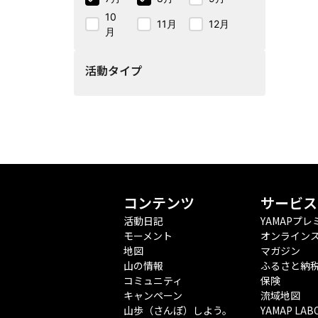
10
11月
12月
月
活動タイプ
コンテンツ
サービス
活動日記
YAMAPプレ
モーメント
オンライン
地図
マガジン
山の情報
ふるさと納
コミュニティ
保険
キャンペーン
流域地図
山歩（さんぽ）しよう。
YAMAP LAB