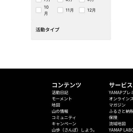
10
11月
12月
月
活動タイプ
コンテンツ
サービス
活動日記
YAMAPプレ
モーメント
オンライン
地図
マガジン
山の情報
ふるさと納
コミュニティ
保険
キャンペーン
流域地図
山歩（さんぽ）しよう。
YAMAP LAB