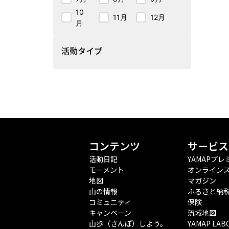
10
11月
12月
月
活動タイプ
コンテンツ
サービス
活動日記
YAMAPプレ
モーメント
オンライン
地図
マガジン
山の情報
ふるさと納
コミュニティ
保険
キャンペーン
流域地図
山歩（さんぽ）しよう。
YAMAP LAB