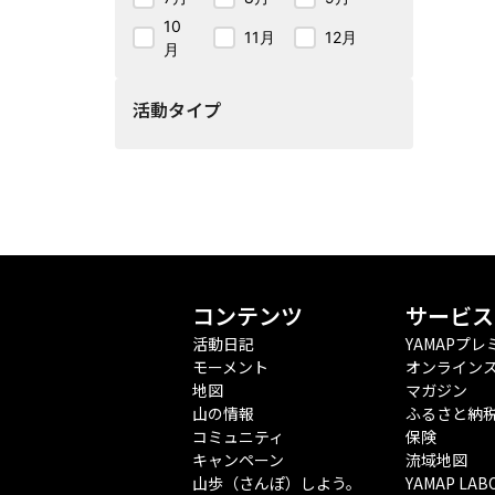
10
11月
12月
月
活動タイプ
コンテンツ
サービス
活動日記
YAMAPプレ
モーメント
オンライン
地図
マガジン
山の情報
ふるさと納
コミュニティ
保険
キャンペーン
流域地図
山歩（さんぽ）しよう。
YAMAP LAB