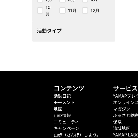
10
11月
12月
月
活動タイプ
コンテンツ
サービス
活動日記
YAMAPプレ
モーメント
オンライン
地図
マガジン
山の情報
ふるさと納
コミュニティ
保険
キャンペーン
流域地図
山歩（さんぽ）しよう。
YAMAP LAB