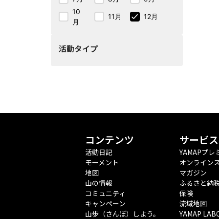
10
11月
12月
月
活動タイプ
コンテンツ
サービス
活動日記
YAMAPプレ
モーメント
オンライン
地図
マガジン
山の情報
ふるさと納
コミュニティ
保険
キャンペーン
流域地図
山歩（さんぽ）しよう。
YAMAP LAB